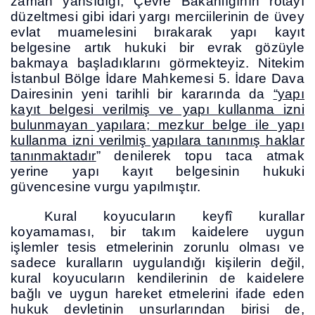
zaman yansıdığı, Çevre Bakanlığının rotayı
düzeltmesi gibi idari yargı merciilerinin de üvey
evlat muamelesini bırakarak yapı kayıt
belgesine artık hukuki bir evrak gözüyle
bakmaya başladıklarını görmekteyiz. Nitekim
İstanbul Bölge İdare Mahkemesi 5. İdare Dava
Dairesinin yeni tarihli bir kararında da
“yapı
kayıt belgesi verilmiş ve yapı kullanma izni
bulunmayan yapılara; mezkur belge ile yapı
kullanma izni verilmiş yapılara tanınmış haklar
tanınmaktadır
” denilerek topu taca atmak
yerine yapı kayıt belgesinin hukuki
güvencesine vurgu yapılmıştır.
Kural koyucuların keyfî kurallar
koyamaması, bir takım kaidelere uygun
işlemler tesis etmelerinin zorunlu olması ve
sadece kuralların uygulandığı kişilerin değil,
kural koyucuların kendilerinin de kaidelere
bağlı ve uygun hareket etmelerini ifade eden
hukuk devletinin unsurlarından birisi de,