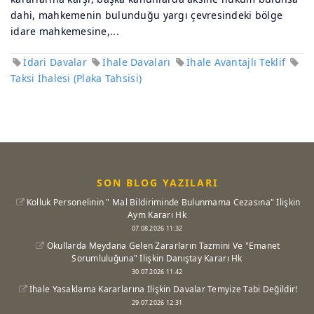
dahi, mahkemenin bulunduğu yargı çevresindeki bölge
idare mahkemesine,...
İdari Davalar
İhale Davaları
İhale Avantajlı Teklif
Taksi İhalesi (Plaka Tahsisi)
SON BLOG YAZILARI
Kolluk Personelinin " Mal Bildiriminde Bulunmama Cezasına" İlişkin
Aym Kararı Hk
07.08.2026 11:32
Okullarda Meydana Gelen Zararların Tazmini Ve "Emanet
Sorumluluğuna" İlişkin Danıştay Kararı Hk
30.07.2026 11:42
İhale Yasaklama Kararlarına İlişkin Davalar Temyize Tabi Değildir!
29.07.2026 12:31