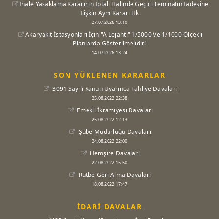
İhale Yasaklama Kararının İptali Halinde Geçici Teminatın İadesine
İlişkin Aym Kararı Hk
27.07.2026 13:10
Akaryakıt İstasyonları İçin "A Lejantı" 1/5000 Ve 1/1000 Ölçekli
Planlarda Gösterilmelidir!
14.07.2026 13:24
SON YÜKLENEN KARARLAR
3091 Sayılı Kanun Uyarınca Tahliye Davaları
25.08.2022 22:38
Emekli İkramiyesi Davaları
25.08.2022 12:13
Şube Müdürlüğü Davaları
24.08.2022 22:00
Hemşire Davaları
22.08.2022 15:50
Rütbe Geri Alma Davaları
18.08.2022 17:47
İDARİ DAVALAR