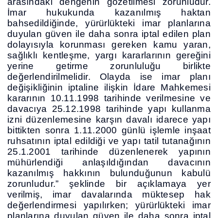
arasındaki dengenin gözetilmesi zorunludur.
İmar hukukunda kazanılmış haktan
bahsedildiğinde, yürürlükteki imar planlarına
duyulan güven ile daha sonra iptal edilen plan
dolayısıyla korunması gereken kamu yaran,
sağlıklı kentleşme, yargı kararlarının gereğini
yerine getirme zorunluluğu birlikte
değerlendirilmelidir. Olayda ise imar planı
değişikliğinin iptaline ilişkin İdare Mahkemesi
kararının 10.11.1998 tarihinde verilmesine ve
davacıya 25.12.1998 tarihinde yapı kullanma
izni düzenlemesine karşın davalı idarece yapı
bittikten sonra 1.11.2000 günlü işlemle inşaat
ruhsatının iptal edildiği ve yapı tatil tutanağının
25.1.2001 tarihinde düzenlenerek yapının
mühürlendiği anlaşıldığından davacının
kazanılmış hakkının bulunduğunun kabulü
zorunludur.” şeklinde bir açıklamaya yer
verilmiş, imar davalarında müktesep hak
değerlendirmesi yapılırken; yürürlükteki imar
planlarına duyulan güven ile daha sonra iptal