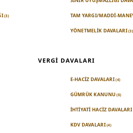
SINIR UYUŞMAZLIĞI DAV
ĞI
TAM YARGI/MADDİ-MANEV
(3)
YÖNETMELİK DAVALARI
(3)
VERGİ DAVALARI
E-HACİZ DAVALARI
(4)
GÜMRÜK KANUNU
(0)
İHTİYATİ HACİZ DAVALARI
KDV DAVALARI
(4)