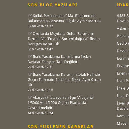
SON BLOG YAZILARI
İDAR
Kolluk Personelinin " Mal Bildiriminde
4483 S
Bulunmama Cezasına" İlişkin Aym Kararı Hk
Davala
07.08.2026 11:32
Askeri 
Okullarda Meydana Gelen Zararların
Beledi
Tazmini Ve "Emanet Sorumluluğuna" İlişkin
Çed Da
Danıştay Kararı Hk
30.07.2026 11:42
Devlet
İhale Yasaklama Kararlarına İlişkin
Ecrimis
Davalar Temyize Tabi Değildir!
Eczane
29.07.2026 12:31
Enerji 
İhale Yasaklama Kararının İptali Halinde
Geçici Teminatın İadesine İlişkin Aym Kararı
İdari P
Hk
İhale D
27.07.2026 13:10
İmar D
Akaryakıt İstasyonları İçin "A Lejantı"
1/5000 Ve 1/1000 Ölçekli Planlarda
İşyeri 
Gösterilmelidir!
Davala
14.07.2026 13:24
Kamula
Maden 
SON YÜKLENEN KARARLAR