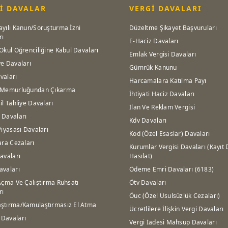
İ DAVALAR
VERGİ DAVALARI
ayılı Kanun/Soruşturma İzni
Düzeltme Şikayet Başvuruları
rı
E-Haciz Davaları
Okul Öğrenciliğine Kabul Davaları
Emlak Vergisi Davaları
ye Davaları
Gümrük Kanunu
vaları
Harcamalara Katılma Payı
 Memurluğundan Çıkarma
İhtiyati Haciz Davaları
il Tahliye Davaları
İlan Ve Reklam Vergisi
 Davaları
Kdv Davaları
Piyasası Davaları
Kod (Özel Esaslar) Davaları
ara Cezaları
Kurumlar Vergisi Davaları (Kayıt 
avaları
Hasılat)
avaları
Ödeme Emri Davaları (6183)
Açma Ve Çalıştırma Ruhsatı
Ötv Davaları
rı
Öuc (Özel Usulsüzlük Cezaları)
ştırma/Kamulaştırmasız El Atma
Ücretlilere İlişkin Vergi Davaları
Davaları
Vergi İadesi Mahsup Davaları