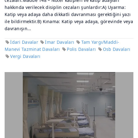
cezaları:Madde 148 – Noter katipleri ve katip adayları
hakkında verilecek disiplin cezaları şunlardır:A) Uyarma:
Katip veya adaya daha dikkatli davranması gerektiğini yazı
ile bildirmektir.B) Kınama: Katip veya adaya, görevinde veya
davranışın...
İdari Davalar
İmar Davaları
Tam Yargı/Maddi-
Manevi Tazminat Davaları
Polis Davaları
Osb Davaları
Vergi Davaları