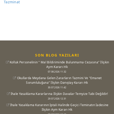
Tazminat
SON BLOG YAZILARI
Kolluk Personelinin " Mal Bildiriminde Bulunmama Cezasına" İlişkin
Aym Kararı Hk
07.08.2026 11:32
Okullarda Meydana Gelen Zararların Tazmini Ve "Emanet
Sorumluluğuna" İlişkin Danıştay Kararı Hk
30.07.2026 11:42
İhale Yasaklama Kararlarına İlişkin Davalar Temyize Tabi Değildir!
29.07.2026 12:31
İhale Yasaklama Kararının İptali Halinde Geçici Teminatın İadesine
İlişkin Aym Kararı Hk