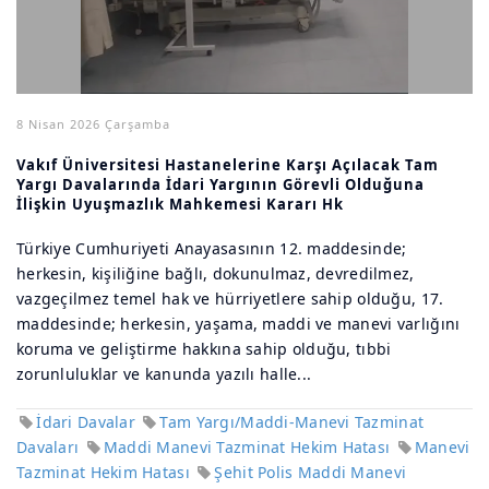
8 Nisan 2026 Çarşamba
Vakıf Üniversitesi Hastanelerine Karşı Açılacak Tam
Yargı Davalarında İdari Yargının Görevli Olduğuna
İlişkin Uyuşmazlık Mahkemesi Kararı Hk
Türkiye Cumhuriyeti Anayasasının 12. maddesinde;
herkesin, kişiliğine bağlı, dokunulmaz, devredilmez,
vazgeçilmez temel hak ve hürriyetlere sahip olduğu, 17.
maddesinde; herkesin, yaşama, maddi ve manevi varlığını
koruma ve geliştirme hakkına sahip olduğu, tıbbi
zorunluluklar ve kanunda yazılı halle...
İdari Davalar
Tam Yargı/Maddi-Manevi Tazminat
Davaları
Maddi Manevi Tazminat Hekim Hatası
Manevi
Tazminat Hekim Hatası
Şehit Polis Maddi Manevi