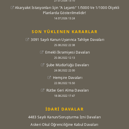
27.07.2026 13:10
Akaryakıt İstasyonları İçin "A Lejantı" 1/5000 Ve 1/1000 Ölçekli
Planlarda Gösterilmelidir!
14.07.2026 13:24
SON YÜKLENEN KARARLAR
3091 Sayılı Kanun Uyarınca Tahliye Davaları
25.08.2022 22:38
Emekli İkramiyesi Davaları
25.08.2022 12:13
Şube Müdürlüğü Davaları
24.08.2022 22:00
Hemşire Davaları
22.08.2022 15:50
Rütbe Geri Alma Davaları
18.08.2022 17:47
İDARİ DAVALAR
4483 Sayılı Kanun/Soruşturma İzni Davaları
Askeri Okul Öğrenciliğine Kabul Davaları