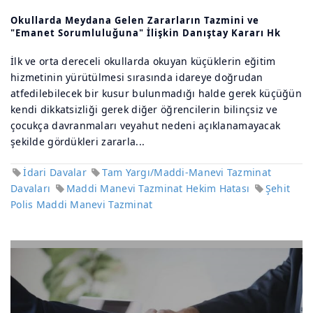
Okullarda Meydana Gelen Zararların Tazmini ve
"Emanet Sorumluluğuna" İlişkin Danıştay Kararı Hk
İlk ve orta dereceli okullarda okuyan küçüklerin eğitim
hizmetinin yürütülmesi sırasında idareye doğrudan
atfedilebilecek bir kusur bulunmadığı halde gerek küçüğün
kendi dikkatsizliği gerek diğer öğrencilerin bilinçsiz ve
çocukça davranmaları veyahut nedeni açıklanamayacak
şekilde gördükleri zararla...
İdari Davalar
Tam Yargı/Maddi-Manevi Tazminat
Davaları
Maddi Manevi Tazminat Hekim Hatası
Şehit
Polis Maddi Manevi Tazminat