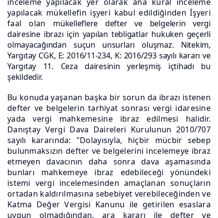
inceleme yapılacak yer olarak ana kural inceleme
yapılacak mükellefin işyeri kabul edildiğinden İşyeri
faal olan
mükelleflere defter ve belgelerin vergi
dairesine ibrazı için yapılan
tebligatlar hukuken geçerli
olmayacağından suçun unsurları oluşmaz. Nitekim,
Yargıtay CGK, E: 2016/11-234, K: 2016/293 sayılı kararı ve
Yargıtay 11. Ceza dairesinin yerleşmiş içtihadı bu
şekildedir.
Bu konuda yaşanan başka bir sorun da ibrazı istenen
defter ve belgelerin tarhiyat sonrası vergi idaresine
yada vergi mahkemesine ibraz edilmesi halidir.
Danıştay Vergi Dava Daireleri Kurulunun 2010/707
sayılı kararında: "Dolayısıyla, hiçbir mücbir sebep
bulunmaksızın defter ve belgelerini incelemeye ibraz
etmeyen davacının daha sonra dava aşamasında
bunları mahkemeye ibraz edebileceği yönündeki
istemi vergi incelemesinden amaçlanan sonuçların
ortadan kaldırılmasına sebebiyet verebileceğinden ve
Katma Değer Vergisi Kanunu ile getirilen esaslara
uygun olmadığından, ara kararı ile defter ve