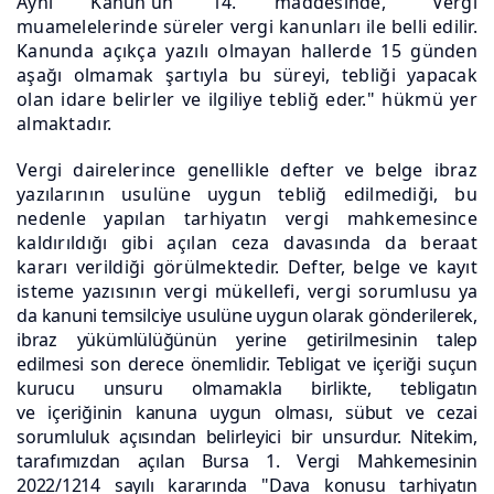
Aynı Kanun'un 14. maddesinde, "Vergi
muamelelerinde süreler vergi kanunları ile belli edilir.
Kanunda açıkça yazılı olmayan hallerde 15 günden
aşağı olmamak şartıyla bu süreyi, tebliği yapacak
olan idare belirler ve ilgiliye tebliğ eder." hükmü yer
almaktadır.
Vergi dairelerince genellikle defter ve belge ibraz
yazılarının usulüne uygun tebliğ edilmediği, bu
nedenle yapılan tarhiyatın vergi mahkemesince
kaldırıldığı gibi açılan ceza davasında da beraat
kararı verildiği görülmektedir. Defter, belge ve kayıt
isteme yazısının vergi mükellefi, vergi sorumlusu
ya
da kanuni temsilciye usulüne uygun olarak gönderilerek,
ibraz
yükümlülüğünün yerine getirilmesinin talep
edilmesi son derece önemlidir.
Tebligat ve içeriği suçun
kurucu unsuru olmamakla birlikte, tebligatın
ve
içeriğinin kanuna uygun olması, sübut ve cezai
sorumluluk açısından
belirleyici bir unsurdur. Nitekim,
tarafımızdan açılan Bursa 1. Vergi Mahkemesinin
2022/1214 sayılı kararında "Dava konusu tarhiyatın