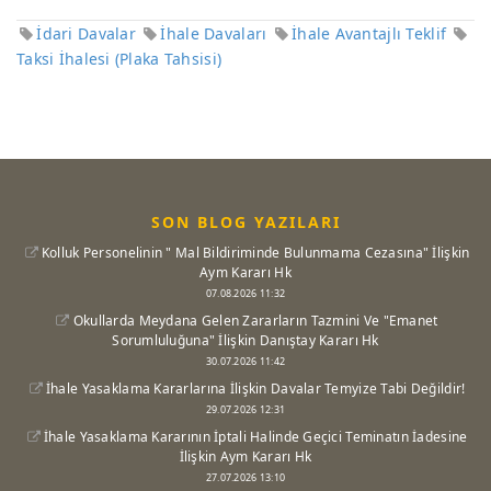
İdari Davalar
İhale Davaları
İhale Avantajlı Teklif
Taksi İhalesi (Plaka Tahsisi)
SON BLOG YAZILARI
Kolluk Personelinin " Mal Bildiriminde Bulunmama Cezasına" İlişkin
Aym Kararı Hk
07.08.2026 11:32
Okullarda Meydana Gelen Zararların Tazmini Ve "Emanet
Sorumluluğuna" İlişkin Danıştay Kararı Hk
30.07.2026 11:42
İhale Yasaklama Kararlarına İlişkin Davalar Temyize Tabi Değildir!
29.07.2026 12:31
İhale Yasaklama Kararının İptali Halinde Geçici Teminatın İadesine
İlişkin Aym Kararı Hk
27.07.2026 13:10