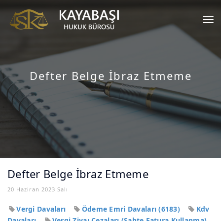
Tog
nav
Defter Belge İbraz Etmeme
Defter Belge İbraz Etmeme
20 Haziran 2023 Salı
Vergi Davaları
Ödeme Emri Davaları (6183)
Kdv
Davaları
Vergi Ziyaı Cezaları (Sahte Fatura Kullanma)