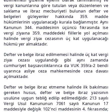
edilmemesi gizleme eylemi olarak tanımlanmış ve
vergi kanunlarına göre tutulan veya düzenlenen ve
saklama ve ibraz mecburiyeti bulunan defter ve
belgeleri gizleyenler hakkında 359. madde
hükümlerinin uygulanacağı kurala bağlanmıştır. Aynı
Kanunun 344. maddesinin üçüncü fıkrasında ise
vergi ziyaına 359. maddedeki fiillerle yol açılması
halinde vergi ziyaı cezasının üç kat uygulanacağı
hükmü yer almaktadır.
Defter ve belge ibraz edilmemesi halinde üç kat vergi
ziyaı cezası uygulandığı gibi aynı zamanda
cumhuriyet başsavcılıklarınca da VUK 359/a-2 bendi
uyarınca asliye ceza mahkemesinde ceza davası
açılmaktadır.
Defter ve belge ibraz etmeme halinde ilk bakılması
gereken husus, defter ve belge ibraz yazısının
usulüne uygun tebliğ edilip edilmediğidir. 213 sayılı
Vergi Usul Kanununun 7061 sayılı Kanunun 17
maddesiyle değişik 102'nci maddesinin 4. fıkrasında;