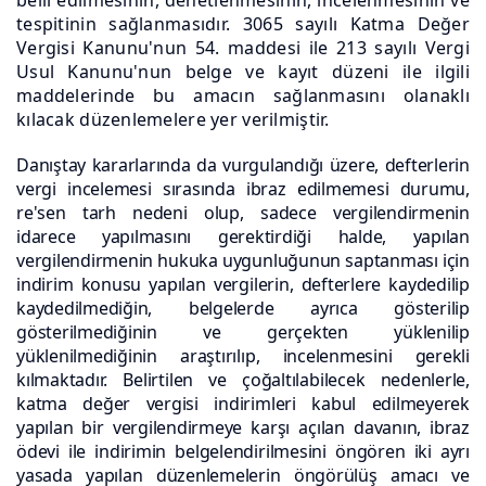
belli edilmesinin, denetlenmesinin, incelenmesinin ve
tespitinin sağlanmasıdır. 3065 sayılı Katma Değer
Vergisi Kanunu'nun 54. maddesi ile 213 sayılı Vergi
Usul Kanunu'nun belge ve kayıt düzeni ile ilgili
maddelerinde bu amacın sağlanmasını olanaklı
kılacak düzenlemelere yer verilmiştir.
Danıştay kararlarında da vurgulandığı üzere, defterlerin
vergi incelemesi sırasında ibraz edilmemesi durumu,
re'sen tarh nedeni olup, sadece vergilendirmenin
idarece yapılmasını gerektirdiği halde, yapılan
vergilendirmenin hukuka uygunluğunun saptanması için
indirim konusu yapılan vergilerin, defterlere kaydedilip
kaydedilmediğin, belgelerde ayrıca gösterilip
gösterilmediğinin ve gerçekten yüklenilip
yüklenilmediğinin araştırılıp, incelenmesini gerekli
kılmaktadır. Belirtilen ve çoğaltılabilecek nedenlerle,
katma değer vergisi indirimleri kabul edilmeyerek
yapılan bir vergilendirmeye karşı açılan davanın, ibraz
ödevi ile indirimin belgelendirilmesini öngören iki ayrı
yasada yapılan düzenlemelerin öngörülüş amacı ve