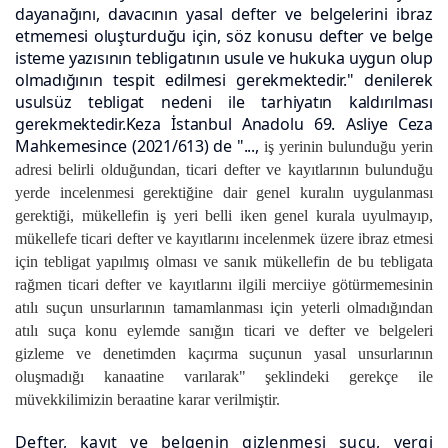
dayanağını, davacının yasal defter ve belgelerini ibraz
etmemesi oluşturduğu için, söz konusu defter ve belge
isteme yazısının tebligatının usule ve hukuka uygun olup
olmadığının tespit edilmesi gerekmektedir." denilerek
usulsüz tebligat nedeni ile tarhiyatın kaldırılması
gerekmektedir.Keza İstanbul Anadolu 69. Asliye Ceza
Mahkemesince (2021/613) de "...,
iş yerinin bulunduğu yerin
adresi belirli olduğundan, ticari defter ve kayıtlarının bulunduğu
yerde incelenmesi gerektiğine dair genel kuralın uygulanması
gerektiği, mükellefin iş yeri belli iken genel kurala uyulmayıp,
mükellefe ticari defter ve kayıtlarını incelenmek üzere ibraz etmesi
için tebligat yapılmış olması ve sanık mükellefin de bu tebligata
rağmen ticari defter ve kayıtlarını ilgili merciiye götürmemesinin
atılı suçun unsurlarının tamamlanması için yeterli olmadığından
atılı suça konu eylemde sanığın ticari ve defter ve belgeleri
gizleme ve denetimden kaçırma suçunun yasal unsurlarının
oluşmadığı kanaatine varılarak" şeklindeki gerekçe ile
müvekkilimizin beraatine karar verilmiştir.
Defter, kayıt ve belgenin gizlenmesi suçu, vergi