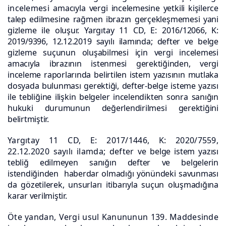
incelemesi
amacıyla vergi incelemesine yetkili kişilerce
talep edilmesine rağmen ibrazın
gerçekleşmemesi yani
gizleme ile oluşur. Yargıtay 11 CD, E: 2016/12066, K:
2019/9396, 12.12.2019 sayılı ilamında;
defter ve belge
gizleme suçunun oluşabilmesi için vergi incelemesi
amacıyla
ibrazının istenmesi gerektiğinden, vergi
inceleme raporlarında belirtilen istem
yazısının mutlaka
dosyada bulunması gerektiği, defter-belge isteme yazısı
ile
tebliğine ilişkin belgeler incelendikten sonra sanığın
hukuki durumunun
değerlendirilmesi gerektiğini
belirtmiştir.
Yargıtay 11 CD, E: 2017/1446, K: 2020/7559,
22.12.2020 sayılı ilamda; defter
ve belge istem yazısı
tebliğ edilmeyen sanığın defter ve belgelerin
istendiğinden
haberdar olmadığı yönündeki savunması
da gözetilerek, unsurları itibarıyla suçun
oluşmadığına
karar verilmiştir.
Öte yandan, Vergi usul Kanununun 139. Maddesinde