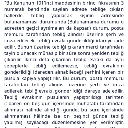
"Bu Kanunun 101'inci maddesinin birinci fıkrasının 3
numaralı bendinde sayılan adrese tebliğe çıkılan
hallerde, tebliğ yapılacak kişinin adresinde
bulunamaması durumunda (Bulunamama durumu o
adresten geçici ayrılmaları da kapsar.) durum, posta
memuru tarafından tebliğ alındısı üzerine şerh ve
imza edilerek, tebliğ evrakı gönderildiği idareye iade
edilir. Bunun üzerine tebliği çıkaran merci tarafından
tayin olunacak münasip bir süre sonra yeniden tebliğ
çıkarılır. İkinci defa çıkarılan tebliğ evrakı da aynı
sebeplerle tebliğ edilemezse, tebliğ evrakının
gönderildiği idareden alınabileceği şerhini içeren bir
pusula kapıya yapıştırılır. Bu durum, posta memuru
tarafından tebliğ alındısı üzerine şerh ve imza
edilerek, tebliğ evrakı, gönderildiği idareye iade edilir.
Tebliğ evrakının pusulanın yapıştırıldığı tarihten
itibaren on beş gün içerisinde muhatabı tarafından
alınması hâlinde alındığı günde, bu süre içerisinde
alınmaması hâlinde ise on beşinci günde tebliğ
yapılmış sayılacağı düzenlemesine yer verilmiştir.