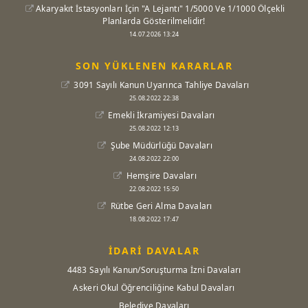
Akaryakıt İstasyonları İçin "A Lejantı" 1/5000 Ve 1/1000 Ölçekli
Planlarda Gösterilmelidir!
14.07.2026 13:24
SON YÜKLENEN KARARLAR
3091 Sayılı Kanun Uyarınca Tahliye Davaları
25.08.2022 22:38
Emekli İkramiyesi Davaları
25.08.2022 12:13
Şube Müdürlüğü Davaları
24.08.2022 22:00
Hemşire Davaları
22.08.2022 15:50
Rütbe Geri Alma Davaları
18.08.2022 17:47
İDARİ DAVALAR
4483 Sayılı Kanun/Soruşturma İzni Davaları
Askeri Okul Öğrenciliğine Kabul Davaları
Belediye Davaları