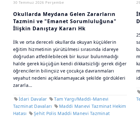
30 Temmuz 2026 Perşembe
2
Okullarda Meydana Gelen Zararların
İ
Tazmini ve "Emanet Sorumluluğuna"
D
İlişkin Danıştay Kararı Hk
2
İlk ve orta dereceli okullarda okuyan küçüklerin
s
eğitim hizmetinin yürütülmesi sırasında idareye
b
doğrudan atfedilebilecek bir kusur bulunmadığı
m
halde gerek küçüğün kendi dikkatsizliği gerek diğer
k
öğrencilerin bilinçsiz ve çocukça davranmaları
m
veyahut nedeni açıklanamayacak şekilde gördükleri
i
zararla...
İdari Davalar
Tam Yargı/Maddi-Manevi
T
Tazminat Davaları
Maddi Manevi Tazminat Hekim
Hatası
Şehit Polis Maddi Manevi Tazminat