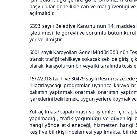
başvurular genellikle can ve mal güvenliği ve
açılmalıdır.
5393 sayılı Belediye Kanunu'nun 14. maddesin
işletilmesi ile görevli ve sorumlu bütün kur
yer verilmiştir.
6001 sayılı Karayolları Genel Müdürlüğü'nün Teşk
transit trafiği tehlikeye sokacak şekilde giriş, 
olarak, karayolunun bir veya iki tarafında tesis edi
15/7/2018 tarih ve 30479 sayılı Resmi Gazetede
"Hazırlayacağı programlar uyarınca karayollar
bakımını yaptırmak, onarmak, onarımını yaptırma
işaretlerini belirlemek, uygun yerlere koymak v
Yol açılması/kapatılması vb işlemler için aç
yapılmadığı, trafik yoğunluğu ve güvenliği b
hangi yönde etkileneceği, hizmetten hangi ö
keşif ve bilirkişi incelemesi yapılmakta, bili