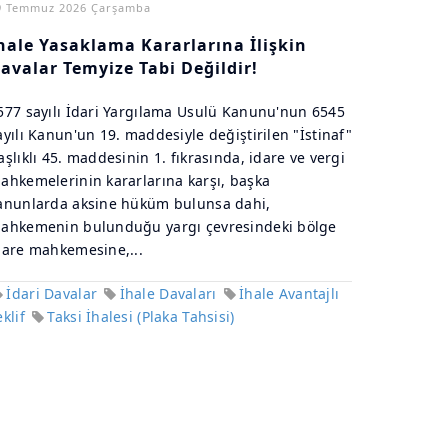
9 Temmuz 2026 Çarşamba
hale Yasaklama Kararlarına İlişkin
avalar Temyize Tabi Değildir!
577 sayılı İdari Yargılama Usulü Kanunu'nun 6545
ayılı Kanun'un 19. maddesiyle değiştirilen "İstinaf"
aşlıklı 45. maddesinin 1. fıkrasında, idare ve vergi
ahkemelerinin kararlarına karşı, başka
anunlarda aksine hüküm bulunsa dahi,
ahkemenin bulunduğu yargı çevresindeki bölge
dare mahkemesine,...
İdari Davalar
İhale Davaları
İhale Avantajlı
eklif
Taksi İhalesi (Plaka Tahsisi)