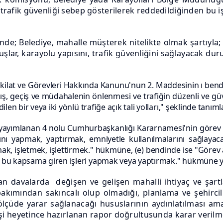
 trafik güvenliği sebep gösterilerek reddedildiğinden bu 
de; Belediye, mahalle müşterek nitelikte olmak şartıyla;
uluşlar, karayolu yapısını, trafik güvenliğini sağlayac
ilat ve Görevleri Hakkında Kanunu'nun 2. Maddesinin ı bendind
çıkış, geçiş ve müdahalenin önlenmesi ve trafiğin düzenli ve gü
len bir veya iki yönlü trafiğe açık tali yolları," şeklinde tanıml
 yayımlanan 4 nolu Cumhurbaşkanlığı Kararnamesi'nin görev ve
ını yapmak, yaptırmak, emniyetle kullanılmalarını sağlaya
k, işletmek, işlettirmek." hükmüne, (e) bendinde ise "Görev 
e bu kapsama giren işleri yapmak veya yaptırmak." hükmüne yer
ılan davalarda değişen ve gelişen mahalli ihtiyaç ve şart
akımından sakıncalı olup olmadığı, planlama ve şehircili
lçüde yarar sağlanacağı hususlarının aydınlatılması amac
rkişi heyetince hazırlanan rapor doğrultusunda karar verilm