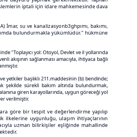
işlemlerin iptali için idare mahkemesinde dava
 A) İmar, su ve kanalizasyonb3ghpımı, bakımı,
ak durumda bulundurmakla yükümlüdür." hükmüne
e "Toplayıcı yol: Otoyol, Devlet ve il yollarında
venli akışının sağlanması amacıyla, ihtiyaca bağlı
anmıştır.
 yetkiler başlıklı 211.maddesinin (b) bendinde;
cak şekilde sürekli bakım altında bulundurmak,
alanına giren karayollarında, uygun göreceği yol
 verilmiştir.
lara göre bir tespit ve değerlendirme yapılıp
k ilkelerine uygunluğu, ulaşım ihtiyaçlarının
ıyla uzman bilirkişiler eşliğinde mahallinde
ektedir.