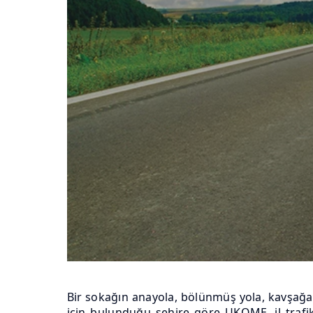
Bir sokağın anayola, bölünmüş yola, kavşağa v
için bulunduğu şehire göre UKOME, il traf