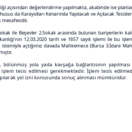
nliği açısından değerlendirme yapılmakta, akabinde ise planla
 husus da Karayolları Kenarında Yapılacak ve Açılacak Tesisl
 mesafesidir.
 1.Sokak ile Beşevler 2.Sokak arasında bulunan bariyerlerin ka
aşkanlığı'nın 12.03.2020 tarih ve 1657 sayılı işlemi ile bu 
tali istemiyle açtığımız davada Mahkemece (Bursa 3.İdare M
ıştır.
 bölünmüş yola yada kavşağa bağlantısının yapılması içi
işlem tesis edilmesi gerekmektedir. İşlem tesis edilmed
 yapılarak yol izni konusunda sonuç alınması mümkündür.