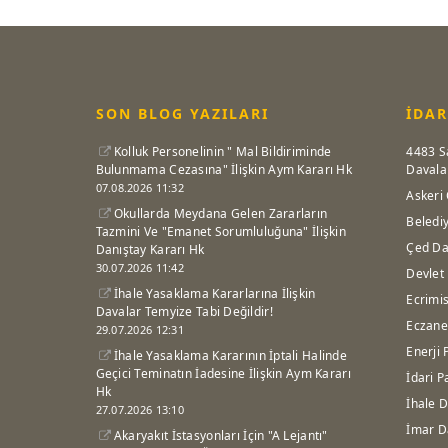
SON BLOG YAZILARI
İDAR
Kolluk Personelinin " Mal Bildiriminde
4483 S
Bulunmama Cezasına" İlişkin Aym Kararı Hk
Davala
07.08.2026 11:32
Askeri 
Okullarda Meydana Gelen Zararların
Beledi
Tazmini Ve "Emanet Sorumluluğuna" İlişkin
Çed Da
Danıştay Kararı Hk
30.07.2026 11:42
Devlet
İhale Yasaklama Kararlarına İlişkin
Ecrimis
Davalar Temyize Tabi Değildir!
Eczane
29.07.2026 12:31
Enerji 
İhale Yasaklama Kararının İptali Halinde
Geçici Teminatın İadesine İlişkin Aym Kararı
İdari P
Hk
İhale D
27.07.2026 13:10
İmar D
Akaryakıt İstasyonları İçin "A Lejantı"