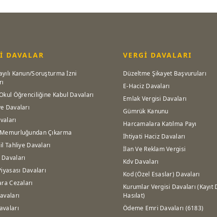
İ DAVALAR
VERGİ DAVALARI
ayılı Kanun/Soruşturma İzni
Düzeltme Şikayet Başvuruları
rı
E-Haciz Davaları
Okul Öğrenciliğine Kabul Davaları
Emlak Vergisi Davaları
ye Davaları
Gümrük Kanunu
vaları
Harcamalara Katılma Payı
 Memurluğundan Çıkarma
İhtiyati Haciz Davaları
il Tahliye Davaları
İlan Ve Reklam Vergisi
 Davaları
Kdv Davaları
Piyasası Davaları
Kod (Özel Esaslar) Davaları
ara Cezaları
Kurumlar Vergisi Davaları (Kayıt 
avaları
Hasılat)
avaları
Ödeme Emri Davaları (6183)