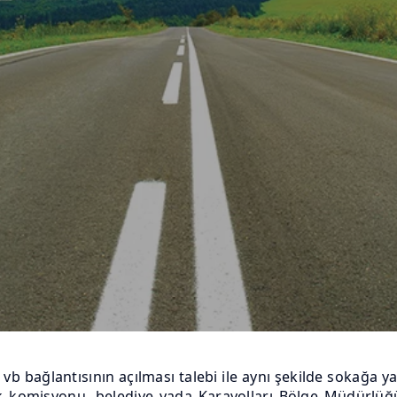
b bağlantısının açılması talebi ile aynı şekilde sokağa ya
ik komisyonu, belediye yada Karayolları Bölge Müdürlü