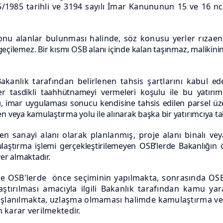
/5/1985 tarihli ve 3194 sayılı İmar Kanununun 15 ve 16 n
konu alanlar bulunması halinde, söz konusu yerler rızae
çilemez. Bir kısmı OSB alanı içinde kalan taşınmaz, malikinin 
 Bakanlık tarafından belirlenen tahsis şartlarını kabul
ed
er tasdikli
taahhütnameyi vermeleri koşulu ile bu yatırım
ı, imar uygulaması sonucu kendisine tahsis edilen parsel üzer
veya kamulaştırma yolu ile alınarak başka bir yatırımcıya tahs
 sanayi alanı olarak planlanmış, proje alanı binalı ve
aştırma işlemi gerçekleştirilemeyen OSB’lerde Bakanlığın 
er almaktadır.
e OSB'lerde önce seçiminin yapılmakta, sonrasında OSB
aştırılması amacıyla ilgili Bakanlık tarafından kamu ya
lanılmakta, uzlaşma olmaması halimde kamulaştırma ve be
 karar verilmektedir.