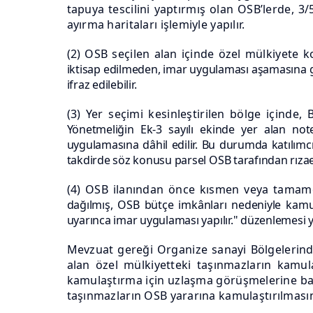
tapuya tescilini yaptırmış olan OSB’lerde, 3
ayırma haritaları işlemiyle yapılır.
(2) OSB seçilen alan içinde özel mülkiyete 
iktisap edilmeden, imar uygulaması aşamasına ge
ifraz edilebilir.
(3) Yer seçimi kesinleştirilen bölge içinde,
Yönetmeliğin Ek-3 sayılı ekinde yer alan not
uygulamasına
dâhil edilir. Bu durumda katılımc
takdirde söz konusu parsel OSB tarafından rızaen 
(4) OSB ilanından önce kısmen veya tamamen
dağılmış, OSB bütçe imkânları nedeniyle kamul
uyarınca imar uygulaması yapılır." düzenlemesi y
Mevzuat gereği Organize sanayi Bölgelerind
alan özel mülkiyetteki taşınmazların kamul
kamulaştırma için uzlaşma görüşmelerine baş
taşınmazların OSB yararına kamulaştırılmasın