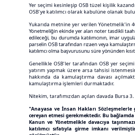
Yer seçimi kesinleşip OSB tüzel kişilik kaza
OSB'ye katılımcı olarak kabulüne olanak bulu
Yukarıda metnine yer verilen Yönetmelik'in 
Yönetmeliğin ekinde yer alan noter tasdikli
taah
edileceği, bu durumda katılımcının, imar uygula
parselin OSB tarafından rızaen veya kamulaştırm
katılımcı olma başvurusunu süre yönünden kısıt
Genellikle OSB'ler tarafından OSB yer seçi
yatırım yapmak üzere arsa tahsisi istenmesi
hakkında da kamulaştırma davası açılmakta i
kamulaştırma işlemleri durmaktadır.
Nitekim, tarafımızdan açılan davada Bursa 3
"Anayasa ve İnsan Hakları Sözleşmelerle
cereyan etmesi gerekmektedir. Bu bağlamda 
Kanun ve Yönetmelikle davacıya taşınmazı
katılımcı sıfatıyla girme imkanı verilmişt