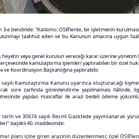
 3-e bendinde: "Katılımcı: OSB’lerde, bir işletmenin
kurulması 
ulunmayı taahhüt eden ve bu Kanunun amacına uygun faaliye
heyetin veya genel kurulun vereceği karar üzerine
yönetim 
çerçevesinde kamulaştırma işlemleri yaptırabilen bir özel huku
eme ve Koordinasyon Başkanlığına yaptırabilir.
 sayılı Kamulaştırma Kanunu uyarınca oluşturacağı
kıyme
nacak süre zarfında görevlendirme yapılmaması hâlinde, il
ilmesinde yapılan masraflar ile arazi bedeli ödeme yükümlü
19 tarih ve 30674 sayılı Resmî Gazetede yayımlanarak
yürü
ri" başlıklı 40. maddesinde:
imar planı içine giren arazinin düzenlenmesi; özel OSB’l