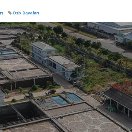
rı
Osb Davaları