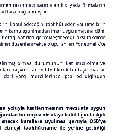
men taşınmazı satın alan kişi yada firmaların
artlara bağlanmıştır.
arını kabul edeceğini taahhüt eden yatırımcıların
ların kamulaştırılmadan imar uygulamasına dâhil
ettiği yatırımı gerçekleştireceği, aksi takdirde
ralının düzenlenmekte olup, anılan Yönetmelik'te
 alınmış olması durumunun katılımcı olma ve
pılan başvurular reddedilerek bu taşınmazlar
idari yargı merciilerince iptal edildiğinden
rma
yoluyla kısıtlanmasının mevzuata uygun
undan bu çerçevede olaya bakıldığında ilgili
enecek kurallara uyulması şartıyla OSB'ye
bul etmeyi taahhütname ile yerine getirdiği