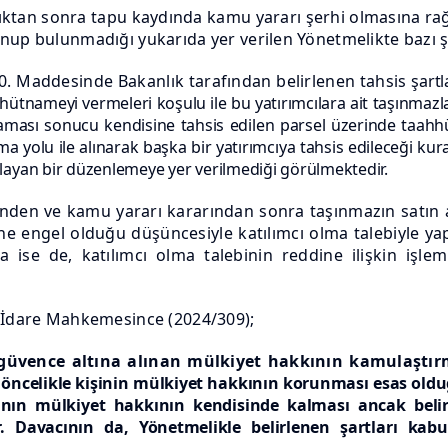
ndıktan sonra tapu kaydında kamu yararı şerhi olmasına rağ
nup bulunmadığı yukarıda yer verilen Yönetmelikte bazı ş
40. Maddesinde Bakanlık tarafından belirlenen tahsis
şartl
hütnameyi vermeleri koşulu ile bu yatırımcılara ait taşınmaz
ması sonucu kendisine tahsis edilen parsel üzerinde taahhüt 
a yolu ile alınarak başka bir yatırımcıya tahsis edileceği ku
layan bir düzenlemeye yer verilmediği görülmektedir.
minden ve kamu yararı kararından sonra taşınmazın satın
ne engel olduğu düşüncesiyle katılımcı olma talebiyle ya
se de, katılımcı olma talebinin reddine ilişkin işlem 
. İdare Mahkemesince (2024/309);
 güvence altına alınan mülkiyet hakkının kamulaştı
öncelikle kişinin
mülkiyet hakkının korunması esas olduğ
nın mülkiyet hakkının kendisinde kalması ancak belirl
ir. Davacının da, Yönetmelikle belirlenen şartları ka