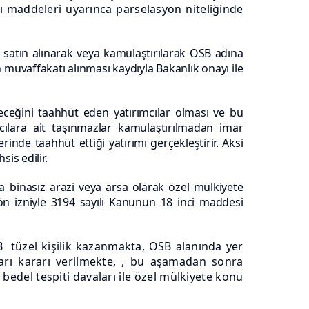
cı maddeleri uyarınca parselasyon niteliğinde
n
satın alınarak veya kamulaştırılarak OSB adına
muvaffakatı alınması kaydıyla Bakanlık onayı ile
eceğini taahhüt eden yatırımcılar olması ve bu
cılara ait taşınmazlar kamulaştırılmadan imar
inde taahhüt ettiği yatırımı gerçekleştirir. Aksi
is edilir.
ya
binasız arazi veya arsa olarak özel mülkiyete
ön izniyle 3194 sayılı Kanunun 18 inci maddesi
 tüzel kişilik kazanmakta, OSB alanında yer
rarı kararı verilmekte, , bu aşamadan sonra
del tespiti davaları ile özel mülkiyete konu