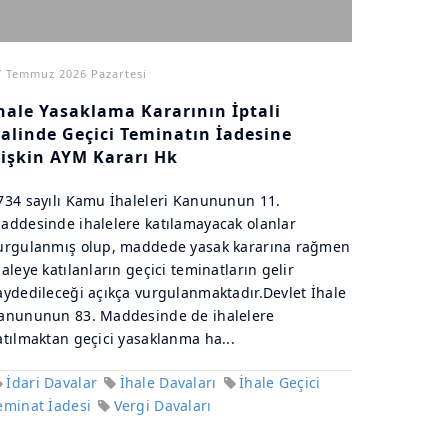
7 Temmuz 2026 Pazartesi
hale Yasaklama Kararının İptali
alinde Geçici Teminatın İadesine
lişkin AYM Kararı Hk
734 sayılı Kamu İhaleleri Kanununun 11.
addesinde ihalelere katılamayacak olanlar
urgulanmış olup, maddede yasak kararına rağmen
haleye katılanların geçici teminatların gelir
aydedileceği açıkça vurgulanmaktadır.Devlet İhale
anununun 83. Maddesinde de ihalelere
atılmaktan geçici yasaklanma ha...
İdari Davalar
İhale Davaları
İhale Geçici
eminat İadesi
Vergi Davaları