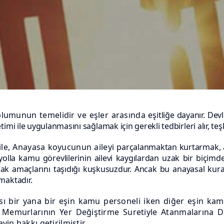
oplumunun temelidir ve eşler arasında
eşitliğe dayanır. Dev
timi ile uygulanmasını sağlamak için gerekli
tedbirleri alır, te
ile, Anayasa koyucunun aileyi
parçalanmaktan kurtarmak, ail
a kamu görevlilerinin ailevi kaygılardan uzak bir biçimde k
ak amaçlarını taşıdığı kuşkusuzdur. Ancak bu anayasal kura
maktadır.
ası bir yana bir eşin kamu personeli iken diğer eşin k
Memurlarının Yer Değiştirme Suretiyle Atanmalarına Dai
in hakkı getirilmiştir.