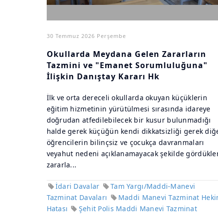
30 Temmuz 2026 Perşembe
Okullarda Meydana Gelen Zararların
Tazmini ve "Emanet Sorumluluğuna"
İlişkin Danıştay Kararı Hk
İlk ve orta dereceli okullarda okuyan küçüklerin
eğitim hizmetinin yürütülmesi sırasında idareye
doğrudan atfedilebilecek bir kusur bulunmadığı
halde gerek küçüğün kendi dikkatsizliği gerek diğ
öğrencilerin bilinçsiz ve çocukça davranmaları
veyahut nedeni açıklanamayacak şekilde gördükler
zararla...
İdari Davalar
Tam Yargı/Maddi-Manevi
Tazminat Davaları
Maddi Manevi Tazminat Hek
Hatası
Şehit Polis Maddi Manevi Tazminat