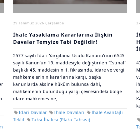
29 Temmuz 2026 Çarşamba
2
İhale Yasaklama Kararlarına İlişkin
İ
Davalar Temyize Tabi Değildir!
H
İ
2577 sayılı İdari Yargılama Usulü Kanunu'nun 6545
sayılı Kanun'un 19. maddesiyle değiştirilen "İstinaf"
4
başlıklı 45. maddesinin 1. fıkrasında, idare ve vergi
M
mahkemelerinin kararlarına karşı, başka
v
er
kanunlarda aksine hüküm bulunsa dahi,
i
mahkemenin bulunduğu yargı çevresindeki bölge
k
i
idare mahkemesine,...
K
k
İdari Davalar
İhale Davaları
İhale Avantajlı
Teklif
Taksi İhalesi (Plaka Tahsisi)
im
T