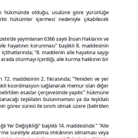
n hükmünde olduğu, usulüne göre yürürlüğe
arklı
hükümler içermesi nedeniyle çıkabilecek
zete'de yayımlanan 6366 sayılı İnsan Haklarını ve
aile hayatının korunması" başlıklı 8. maddesinin
 içtihatlarında; "8. maddenin aile hayatına saygı
r arada oturmayı içerdiği, aile kurma hakkının bir
 72. maddesinin 2. fıkrasında; "Yeniden ve yer
ekli koordinasyon sağlanarak memur olan diğer
belirtilen esaslar çerçevesinde yapılır." hükmüne
anacağı teşkilatın bulunmaması ya da teşkilatı
 görev süresi ile sınırlı olmak üzere (belirtilen
ğlı Yer Değişikliği" başlıklı 14. maddesinde "
"Aile
tirme suretiyle atanma imkânının olmaması veya