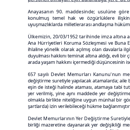
Anayasanın 90. maddesinde; usulüne göre
konulmuş temel hak
ve özgürlüklere ilişk
uyuşmazlıklarda milletlerarası andlaşma
hükümle
Ülkemizin, 20/03/1952 tarihinde imza altına a
Ana
Hürriyetleri Koruma Sözleşmesi ve Buna 
ihlaline yönelik olarak açılmış olan davalarla i
duyulması hakkını teminat altına aldığı, evli bir
arada yaşam hakkını içermediği düşüncesinin is
657 sayılı Devlet Memurları Kanunu'nun me
değiştirme
suretiyle yapılacak atamalarda; ai
eşin de isteği halinde
ataması, atamaya tabi t
yer verilmiş, yine aynı maddede yer
değiştirm
olmakla birlikte niteliğine uygun münhal bir gör
şartlarda) izin verilebileceği hükme bağlanmıştır
Devlet Memurlarının Yer Değiştirme Suretiyl
birliği mazeretine dayanarak yer değişikliği 