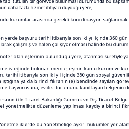
eye tabi tutulan bir görevde bulunması durumunda bu kapsa
un daha fazla hizmet ihtiyacı duyduğu yere,
alinde kurumlar arasında gerekli koordinasyon sağlanmak 
n yerde başvuru tarihi itibarıyla son iki yıl içinde 360 gü
 olarak çalışmış ve halen çalışıyor olması halinde bu dur
a noter olan eşlerinin bulunduğu yere,
atanması suretiyle yapı
tirme isteğinde bulunan memur, eşinin kamu kurum ve kuru
u tarihi itibarıyla son iki yıl içinde 360 gün sosyal güven
çalıştığına ya da birinci fıkranın (e) bendinde sayılan gö
rme başvurusuna, evlilik durumunu kanıtlayan belgenin d
rsoneli ile Ticaret Bakanlığı Gümrük ve Dış Ticaret Böl
l yönetmelikte düzenleme yapılması kaydıyla birinci fıkran
önetmeliklerde bu Yönetmeliğe aykırı hükümler yer alamaz