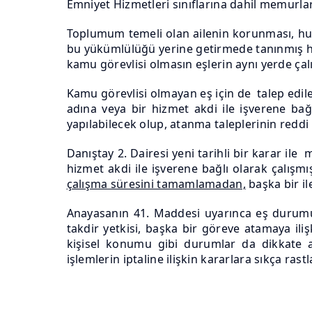
Emniyet Hizmetleri sınıflarına dahil memurla
Toplumum temeli olan ailenin korunması, huzu
bu yükümlülüğü yerine getirmede tanınmış her
kamu görevlisi olmasın eşlerin aynı yerde çalış
Kamu görevlisi olmayan eş için de talep edile
adına veya bir hizmet akdi ile işverene ba
yapılabilecek olup, atanma taleplerinin reddi 
Danıştay 2. Dairesi yeni tarihli bir karar il
hizmet akdi ile işverene bağlı olarak çalışm
çalışma süresini tamamlamadan,
başka bir i
Anayasanın 41. Maddesi uyarınca eş durumu 
takdir yetkisi, başka bir göreve atamaya ili
kişisel konumu gibi durumlar da dikkate al
işlemlerin iptaline ilişkin kararlara sıkça ras