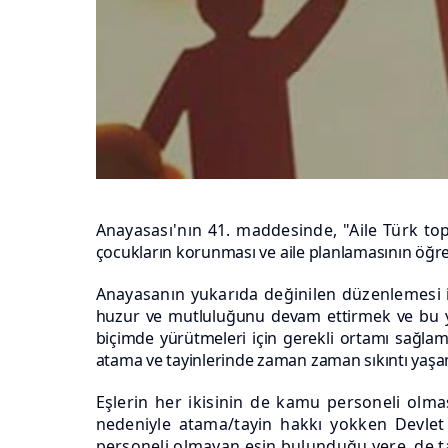
Anayasası'nın 41. maddesinde, "Aile Türk t
çocukların
korunması ve aile planlamasının öğre
Anayasanın yukarıda değinilen düzenlemesi 
huzur ve
mutluluğunu devam ettirmek ve bu yoll
biçimde yürütmeleri için gerekli ortamı sağlam
atama ve tayinlerinde zaman zaman sıkıntı yaşa
Eşlerin her ikisinin de kamu personeli olm
nedeniyle atama/tayin hakkı yokken Devlet 
personeli olmayan eşin bulunduğu yere de tay