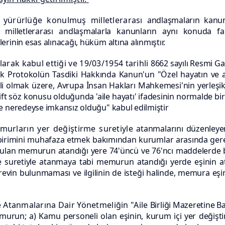
 yürürlüğe konulmuş milletlerarası
andlaşmaların kanu
in milletlerarası andlaşmalarla kanunların aynı konuda f
rinin esas alınacağı, hüküm altına alınmıştır.
larak kabul ettiği ve 19/03/1954 tarihli
8662 sayılı Resmi Ga
Ek Protokolün Tasdiki Hakkında Kanun'un
"Özel hayatın ve 
lgili olmak üzere, Avrupa İnsan Hakları Mahkemesi'nin yerleşik
 çift söz konusu olduğunda 'aile hayatı' ifadesinin normalde bi
e neredeyse imkansız olduğu" kabul edilmiştir
murların yer değiştirme suretiyle
atanmalarını düzenleyen
le birimini muhafaza etmek bakımından kurumlar
arasında ger
utulan memurun atandığı yere 74'üncü ve 76'ncı maddelerde
e suretiyle atanmaya tabi memurun atandığı yerde eşinin at
evin bulunmaması ve ilgilinin de isteği halinde, memura eşinin
e Atanmalarına Dair Yönetmeliğin "Aile
Birliği Mazeretine Ba
memurun;
a) Kamu personeli olan eşinin, kurum içi yer değiş