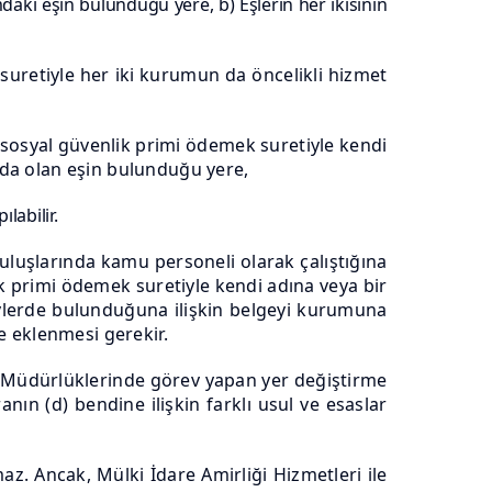
mdaki eşin bulunduğu yere,
b) Eşlerin her ikisinin
suretiyle her iki kurumun da öncelikli hizmet
n sosyal güvenlik primi ödemek suretiyle kendi
umda olan eşin bulunduğu yere,
labilir.
luşlarında kamu personeli olarak çalıştığına
lik primi ödemek suretiyle kendi adına veya bir
revlerde bulunduğuna ilişkin belgeyi kurumuna
e eklenmesi gerekir.
ge Müdürlüklerinde görev yapan yer değiştirme
ın (d) bendine ilişkin farklı usul ve esaslar
. Ancak, Mülki İdare Amirliği Hizmetleri ile