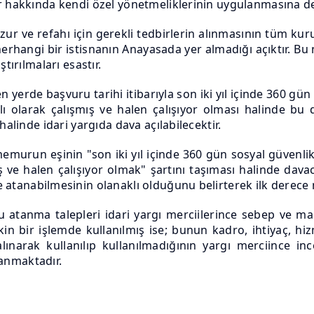
r hakkında kendi özel yönetmeliklerinin uygulanmasına dev
r ve refahı için gerekli tedbirlerin alınmasının tüm ku
hangi bir istisnanın Anayasada yer almadığı açıktır. Bu n
tırılmaları esastır.
n yerde başvuru tarihi itibarıyla son iki yıl içinde 360 gü
ğlı olarak çalışmış ve halen çalışıyor olması halinde 
halinde idari yargıda dava açılabilecektir.
e memurun eşinin "son iki yıl içinde 360 gün sosyal güvenl
ış ve halen çalışıyor olmak" şartını taşıması halinde da
le atanabilmesinin olanaklı olduğunu belirterek ilk dere
atanma talepleri idari yargı merciilerince sebep ve m
şkin bir işlemde kullanılmış ise; bunun kadro, ihtiyaç, hi
ınarak kullanılıp kullanılmadığının yargı merciince inc
tlanmaktadır.