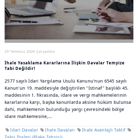
29 Temmuz 2026 Çarşamba
İhale Yasaklama Kararlarına İlişkin Davalar Temyize
Tabi Değildir!
2577 sayılı İdari Yargılama Usulü Kanunu'nun 6545 sayılı
Kanun'un 19. maddesiyle değiştirilen "İstinaf" başlıklı 45.
maddesinin 1. fıkrasında, idare ve vergi mahkemelerinin
kararlarına karşı, başka kanunlarda aksine hüküm bulunsa
dahi, mahkemenin bulunduğu yargı çevresindeki bölge
idare mahkemesine,...
İdari Davalar
İhale Davaları
İhale Avantajlı Teklif
Taksi İhalesi (Plaka Tahsisi)