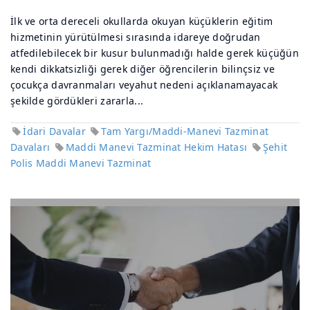
İlk ve orta dereceli okullarda okuyan küçüklerin eğitim
hizmetinin yürütülmesi sırasında idareye doğrudan
atfedilebilecek bir kusur bulunmadığı halde gerek küçüğün
kendi dikkatsizliği gerek diğer öğrencilerin bilinçsiz ve
çocukça davranmaları veyahut nedeni açıklanamayacak
şekilde gördükleri zararla...
İdari Davalar
Tam Yargı/Maddi-Manevi Tazminat
Davaları
Maddi Manevi Tazminat Hekim Hatası
Şehit
Polis Maddi Manevi Tazminat