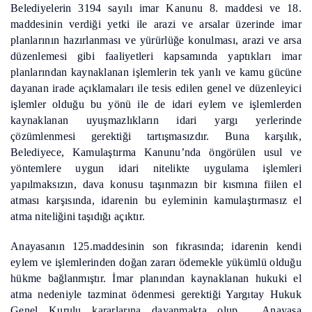
Belediyelerin 3194 sayılı imar Kanunu 8. maddesi ve 18.
maddesinin verdiği yetki ile arazi ve arsalar üzerinde imar
planlarının hazırlanması ve yürürlüğe konulması, arazi ve arsa
düzenlemesi gibi faaliyetleri kapsamında yaptıkları imar
planlarından kaynaklanan işlemlerin tek yanlı ve kamu gücüne
dayanan irade açıklamaları ile tesis edilen genel ve düzenleyici
işlemler olduğu bu yönü ile de idari eylem ve işlemlerden
kaynaklanan uyuşmazlıkların idari yargı yerlerinde
çözümlenmesi gerektiği tartışmasızdır. Buna karşılık,
Belediyece, Kamulaştırma Kanunu’nda öngörülen usul ve
yöntemlere uygun idari nitelikte uygulama işlemleri
yapılmaksızın, dava konusu taşınmazın bir kısmına fiilen el
atması karşısında, idarenin bu eyleminin kamulaştırmasız el
atma niteliğini taşıdığı açıktır.
Anayasanın 125.maddesinin son fıkrasında; idarenin kendi
eylem ve işlemlerinden doğan zararı ödemekle yükümlü olduğu
hükme bağlanmıştır. İmar planından kaynaklanan hukuki el
atma nedeniyle tazminat ödenmesi gerektiği Yargıtay Hukuk
Genel Kurulu kararlarına dayanmakta olup, Anayasa