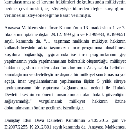
kamulaştırmasız el koyma hükümleri doğrultusunda mülkiyetin
bedele çevrilmesini, eş söyleyişle idareden değer karşılığının
verilmesini isteyebileceği”ne karar verilmiştir.
Anayasa Mahkemesinin İmar Kanunu’nun 13. maddesinin 1 ve 3.
fıkralarının iptaline ilişkin 29.12.1999 gün ve E:1999/33, K.1999/51
sayılı kararında da, “…, taşınmaz malikinin mülkiyet hakkının
kullanabilmesinin adeta taşınmazın imar programına alınabilmesi
koşuluna bağlandığı, uygulamada ise imar programlarının geç
yapılmasının yada yapılmamasının belirsizlik oluşturduğu, mülkiyet
hakkının gasbına neden olan bu durumun Anayasa’da belirtilen
kamulaştırma ve devletleştirme dışında bir mülkiyet sınırlamasına yol
açtığı, imar uygulamalarının yapılmasına ilişkin 5 yıllık süreye
uyulmamasının bir yaptırıma bağlanmaması nedeni ile Hukuk
Devleti ilkesinin en önemli unsurlarından olan hukuk güvenliğini
sağlayamadığı” vurgulanarak mülkiyet hakkının özüne
dokunulmasının önüne geçilmek istenilmiştir.
Danıştay İdari Dava Daireleri Kurulunun 24.05.2012 gün ve
E:2007/2255, K.2012/801 sayılı kararında da Anayasa Mahkemesi