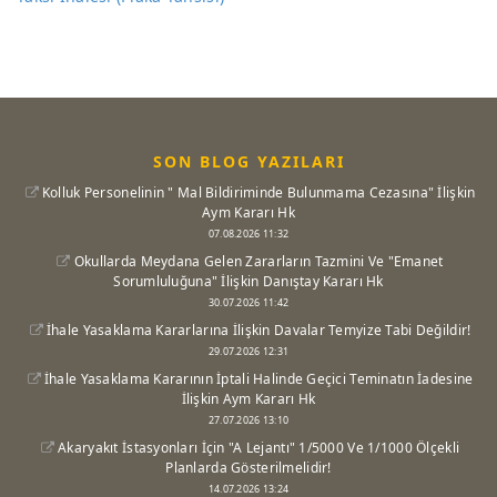
SON BLOG YAZILARI
Kolluk Personelinin " Mal Bildiriminde Bulunmama Cezasına" İlişkin
Aym Kararı Hk
07.08.2026 11:32
Okullarda Meydana Gelen Zararların Tazmini Ve "Emanet
Sorumluluğuna" İlişkin Danıştay Kararı Hk
30.07.2026 11:42
İhale Yasaklama Kararlarına İlişkin Davalar Temyize Tabi Değildir!
29.07.2026 12:31
İhale Yasaklama Kararının İptali Halinde Geçici Teminatın İadesine
İlişkin Aym Kararı Hk
27.07.2026 13:10
Akaryakıt İstasyonları İçin "A Lejantı" 1/5000 Ve 1/1000 Ölçekli
Planlarda Gösterilmelidir!
14.07.2026 13:24