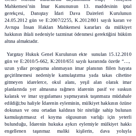
Mahkemesi’nin İmar Kanununun 13. maddesinin iptal
gerekçesi, Danıştay İdari Dava Daireleri Kurulunun
24.05.2012 gün ve E:2007/2255, K.2012/801 sayılı kararı ve
Avrupa İnsan Hakları Mahkemesi kararları da mülkiyet
hakkının ihlali nedeniyle tazminat ödenmesi gerektiğini hüküm
altına almaktadır.
Yargıtay Hukuk Genel Kurulunun ekte sunulan 15.12.2010
gün ve E:2010/5-662, K:2010/651 sayılı kararında özetle “…,
uzun yıllar programa alınmayan imar planının fiilen hayata
geçirilmemesi nedeniyle kamulaştırma yada takas cihetine
gitmeyen idarelerce, okul alanı, yeşil alan olarak imar
planlarında yer almasına rağmen idarenin pasif ve suskun
kalarak ve imar uygulaması yapmayarak taşınmaza müdahale
edildiği;bu haliyle İdarenin eyleminin, mülkiyet hakkının özüne
dokunan ve onu ortadan kaldıran bir niteliğe sahip bulunan
kamulaştırmasız el koyma olgusunun varlığı için yeterli
bulunduğu, İdarenin hukuka aykırı eylemiyle mülkiyet hakkı
engellenen taşınmaz maliki kişilerin, dava yoluyla