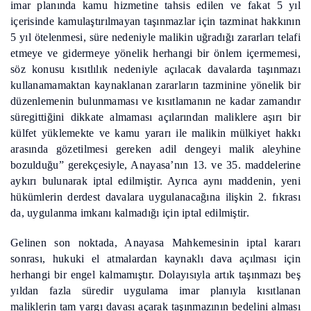
imar planında kamu hizmetine tahsis edilen ve fakat 5 yıl
içerisinde kamulaştırılmayan taşınmazlar için tazminat hakkının
5 yıl ötelenmesi, süre nedeniyle malikin uğradığı zararları telafi
etmeye ve gidermeye yönelik herhangi bir önlem içermemesi,
söz konusu kısıtlılık nedeniyle açılacak davalarda taşınmazı
kullanamamaktan kaynaklanan zararların tazminine yönelik bir
düzenlemenin bulunmaması ve kısıtlamanın ne kadar zamandır
süregittiğini dikkate almaması açılarından maliklere aşırı bir
külfet yüklemekte ve kamu yararı ile malikin mülkiyet hakkı
arasında gözetilmesi gereken adil dengeyi malik aleyhine
bozulduğu” gerekçesiyle, Anayasa’nın 13. ve 35. maddelerine
aykırı bulunarak iptal edilmiştir. Ayrıca aynı maddenin, yeni
hükümlerin derdest davalara uygulanacağına ilişkin 2. fıkrası
da, uygulanma imkanı kalmadığı için iptal edilmiştir.
Gelinen son noktada, Anayasa Mahkemesinin iptal kararı
sonrası, hukuki el atmalardan kaynaklı dava açılması için
herhangi bir engel kalmamıştır. Dolayısıyla artık taşınmazı beş
yıldan fazla süredir uygulama imar planıyla kısıtlanan
maliklerin tam yargı davası açarak taşınmazının bedelini alması