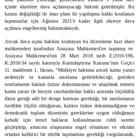
içinde idarelere dava açılamayacağı hükmü getirilmiştir. Bu
kanun değişikliği ile imar planı ile yapılaşma hakkı kısıtlanan
taşınmazlar için Ağustos 2021'e kadar ilgili idareye dava
açılması engellenmiş bulunmaktaydı.
Ancak dava açma hakkını kısıtlayan bu düzenleme bazı idare
mahkemeleri tarafından Anayasa Mahkemesi'ne taşınmış ve
Anayasa Mahkemesi'nin 28 Mart 2018 tarih E:2016/196,
K:2018/34 sayılı kararıyla Kamulaştırma Kanunu’nun Geçici
11. maddenin 1. fıkrası, “Mülkiyet hakkına ancak kamu yararı
nedeniyle ve kanunla sınırlama getirilebileceği, getirilen
sınırlamanın hakkın özüne dokunmaması ve ulaşılmak istenen
kamu yararı ile bireyin sınırlandırılan hakkı arasında ölçülülük
ilkesi gereği adil bir denge kurması gerektiği, bir sınırlamanın
özellikle ölçülü olduğunun, hakkın özüne dokunmadığının ve
demokratik toplum düzeninin gereklerine uygun olduğunun
kabulü için temel hakların kullanılmasını ciddi surette
güçleştirip, amacına ulaşmasına engel olmaması ve etkisini
ortadan kaldırıcı bir nitelik taşımaması gerektiği vurgulanarak,