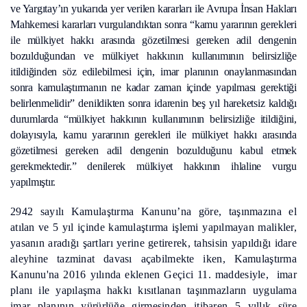
ve Yargıtay’ın yukarıda yer verilen kararları ile Avrupa İnsan Hakları
Mahkemesi kararları vurgulandıktan sonra “kamu yararının gerekleri
ile mülkiyet hakkı arasında gözetilmesi gereken adil dengenin
bozulduğundan ve mülkiyet hakkının kullanımının belirsizliğe
itildiğinden söz edilebilmesi için, imar planının onaylanmasından
sonra kamulaştırmanın ne kadar zaman içinde yapılması gerektiği
belirlenmelidir” denildikten sonra idarenin beş yıl hareketsiz kaldığı
durumlarda “mülkiyet hakkının kullanımının belirsizliğe itildiğini,
dolayısıyla, kamu yararının gerekleri ile mülkiyet hakkı arasında
gözetilmesi gereken adil dengenin bozulduğunu kabul etmek
gerekmektedir.” denilerek mülkiyet hakkının ihlaline vurgu
yapılmıştır.
2942 sayılı Kamulaştırma Kanunu’na göre, taşınmazına el
atılan ve 5 yıl içinde kamulaştırma işlemi yapılmayan malikler,
yasanın aradığı şartları yerine getirerek, tahsisin yapıldığı idare
aleyhine tazminat davası açabilmekte iken, Kamulaştırma
Kanunu'na 2016 yılında eklenen Geçici 11. maddesiyle, imar
planı ile yapılaşma hakkı kısıtlanan taşınmazların uygulama
imar planının yürürlüğe girmesinden itibaren 5 yıllık süre