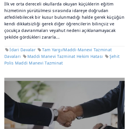
İlk ve orta dereceli okullarda okuyan küçüklerin eğitim
hizmetinin yürütülmesi sırasında idareye doğrudan
atfedilebilecek bir kusur bulunmadığı halde gerek küçüğün
kendi dikkatsizliği gerek diğer öğrencilerin bilinçsiz ve
çocukça davranmaları veyahut nedeni açıklanamayacak
şekilde gördükleri zararla...
İdari Davalar
Tam Yargı/Maddi-Manevi Tazminat
Davaları
Maddi Manevi Tazminat Hekim Hatası
Şehit
Polis Maddi Manevi Tazminat