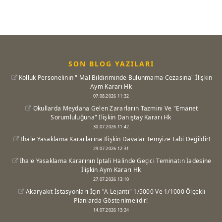
SON BLOG YAZILARI
Kolluk Personelinin " Mal Bildiriminde Bulunmama Cezasına" İlişkin
Aym Kararı Hk
07.08.2026 11:32
Okullarda Meydana Gelen Zararların Tazmini Ve "Emanet
Sorumluluğuna" İlişkin Danıştay Kararı Hk
30.07.2026 11:42
İhale Yasaklama Kararlarına İlişkin Davalar Temyize Tabi Değildir!
29.07.2026 12:31
İhale Yasaklama Kararının İptali Halinde Geçici Teminatın İadesine
İlişkin Aym Kararı Hk
27.07.2026 13:10
Akaryakıt İstasyonları İçin "A Lejantı" 1/5000 Ve 1/1000 Ölçekli
Planlarda Gösterilmelidir!
14.07.2026 13:24