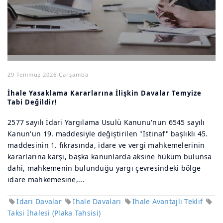
29 Temmuz 2026 Çarşamba
İhale Yasaklama Kararlarına İlişkin Davalar Temyize
Tabi Değildir!
2577 sayılı İdari Yargılama Usulü Kanunu'nun 6545 sayılı
Kanun'un 19. maddesiyle değiştirilen "İstinaf" başlıklı 45.
maddesinin 1. fıkrasında, idare ve vergi mahkemelerinin
kararlarına karşı, başka kanunlarda aksine hüküm bulunsa
dahi, mahkemenin bulunduğu yargı çevresindeki bölge
idare mahkemesine,...
İdari Davalar
İhale Davaları
İhale Avantajlı Teklif
Taksi İhalesi (Plaka Tahsisi)