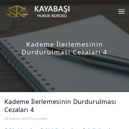
Tog
nav
Kademe İlerlemesinin
Durdurulması Cezaları 4
Kademe İlerlemesinin Durdurulması
Cezaları 4
23 Kasım 2023 Perşembe