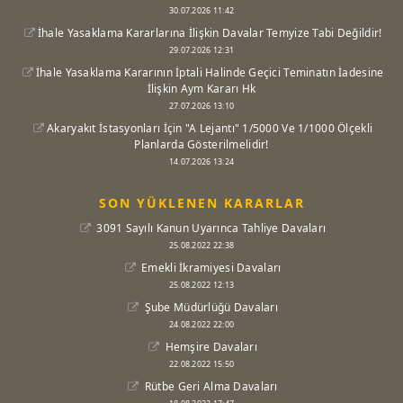
30.07.2026 11:42
İhale Yasaklama Kararlarına İlişkin Davalar Temyize Tabi Değildir!
29.07.2026 12:31
İhale Yasaklama Kararının İptali Halinde Geçici Teminatın İadesine
İlişkin Aym Kararı Hk
27.07.2026 13:10
Akaryakıt İstasyonları İçin "A Lejantı" 1/5000 Ve 1/1000 Ölçekli
Planlarda Gösterilmelidir!
14.07.2026 13:24
SON YÜKLENEN KARARLAR
3091 Sayılı Kanun Uyarınca Tahliye Davaları
25.08.2022 22:38
Emekli İkramiyesi Davaları
25.08.2022 12:13
Şube Müdürlüğü Davaları
24.08.2022 22:00
Hemşire Davaları
22.08.2022 15:50
Rütbe Geri Alma Davaları