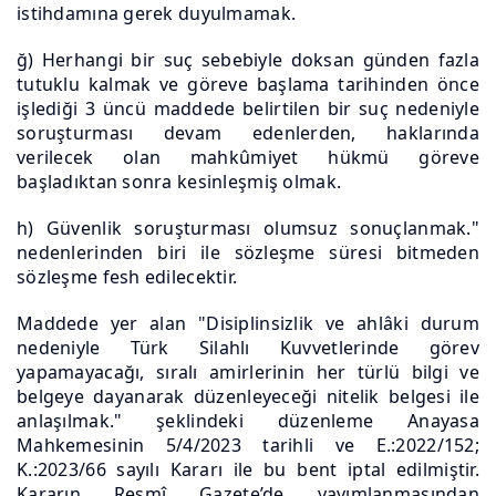
istihdamına gerek duyulmamak.
ğ) Herhangi bir suç sebebiyle doksan günden fazla
tutuklu kalmak ve göreve başlama tarihinden önce
işlediği 3 üncü maddede belirtilen bir suç nedeniyle
soruşturması devam edenlerden, haklarında
verilecek olan mahkûmiyet hükmü göreve
başladıktan sonra kesinleşmiş olmak.
h) Güvenlik soruşturması olumsuz sonuçlanmak."
nedenlerinden biri ile sözleşme süresi bitmeden
sözleşme fesh edilecektir.
Maddede yer alan "Disiplinsizlik ve ahlâki durum
nedeniyle Türk Silahlı Kuvvetlerinde görev
yapamayacağı, sıralı amirlerinin her türlü bilgi ve
belgeye dayanarak düzenleyeceği nitelik belgesi ile
anlaşılmak." şeklindeki düzenleme Anayasa
Mahkemesinin 5/4/2023 tarihli ve E.:2022/152;
K.:2023/66 sayılı Kararı ile bu bent iptal edilmiştir.
Kararın Resmî Gazete’de yayımlanmasından