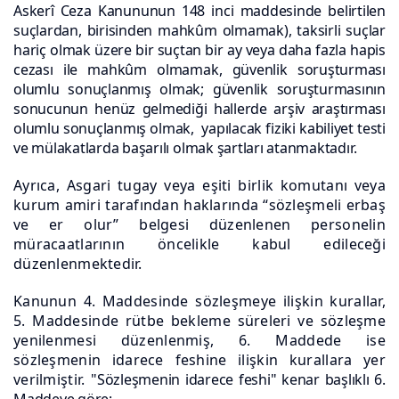
Askerî Ceza Kanununun 148 inci maddesinde
belirtilen
suçlardan, birisinden mahkûm olmamak), taksirli suçlar
hariç olmak üzere bir suçtan bir ay veya daha fazla hapis
cezası ile mahkûm olmamak, güvenlik soruşturması
olumlu sonuçlanmış olmak; güvenlik soruşturmasının
sonucunun henüz gelmediği hallerde arşiv araştırması
olumlu sonuçlanmış olmak, yapılacak fiziki kabiliyet testi
ve mülakatlarda başarılı olmak şartları atanmaktadır.
Ayrıca, Asgari tugay veya eşiti birlik komutanı veya
kurum amiri tarafından haklarında “sözleşmeli erbaş
ve er olur” belgesi düzenlenen personelin
müracaatlarının öncelikle kabul edileceği
düzenlenmektedir.
Kanunun 4. Maddesinde sözleşmeye ilişkin kurallar,
5. Maddesinde rütbe bekleme süreleri ve sözleşme
yenilenmesi düzenlenmiş, 6. Maddede ise
sözleşmenin idarece feshine ilişkin kurallara yer
verilmiştir. "
Sözleşmenin idarece feshi" kenar başlıklı 6.
Maddeye göre;