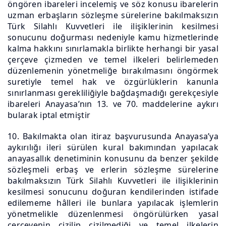
öngören ibareleri incelemiş ve söz konusu ibarelerin
uzman erbaşların sözleşme sürelerine bakılmaksızın
Türk Silahlı Kuvvetleri ile ilişiklerinin kesilmesi
sonucunu doğurması nedeniyle kamu hizmetlerinde
kalma hakkını sınırlamakla birlikte herhangi bir yasal
çerçeve çizmeden ve temel ilkeleri belirlemeden
düzenlemenin yönetmeliğe bırakılmasını öngörmek
suretiyle temel hak ve özgürlüklerin kanunla
sınırlanması gerekliliğiyle bağdaşmadığı gerekçesiyle
ibareleri Anayasa’nın 13. ve 70. maddelerine aykırı
bularak iptal etmiştir
10. Bakılmakta olan itiraz başvurusunda Anayasa’ya
aykırılığı ileri sürülen kural bakımından yapılacak
anayasallık denetiminin konusunu da benzer şekilde
sözleşmeli erbaş ve erlerin sözleşme sürelerine
bakılmaksızın Türk Silahlı Kuvvetleri ile ilişiklerinin
kesilmesi sonucunu doğuran kendilerinden istifade
edilememe hâlleri ile bunlara yapılacak işlemlerin
yönetmelikle düzenlenmesi öngörülürken yasal
çerçevenin çizilip çizilmediği ve temel ilkelerin