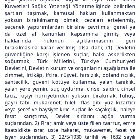
Kuvvetleri Sağlık Yeteneği Yönetmeliğinde belirtilen
şartları taşımak, kamusal hakları kullanmaktan
yoksun bırakılmamış olmak, cezaları ertelenmiş,
seçenek yaptırımlardan birisine çevrilmiş, genel ya
da özel af kanunları kapsamına girmiş veya
haklarında hükmün açıklanmasının geri
bırakılmasına karar verilmiş olsa dahi; (1) Devletin
güvenliğine karşı işlenen suçlar, halkı askerlikten
soğutmak, Türk Milletini, Türkiye Cumhuriyeti
Devletini, Devletin kurum ve organlarını aşağılama ile
zimmet, irtikâp, iftira, rüşvet, hırsızlık, dolandırıcılık,
sahtecilik, güveni kötüye kullanma, yalan tanıklık,
yalan yere yemin, suç uydurma, cinsel saldırı, cinsel
taciz, kişiyi hürriyetinden yoksun bırakmak, fuhuş,
gayri tabii mukarenet, hileli iflas gibi yüz kızartıcı
veya şeref ve
haysiyet kırıcı suçlar ile kaçakçılık, ihaleye
fesat karıştırma, Devlet sırlarını açığa vurma
suçlarından,
2) Firar, amir veya üste fiilen taarruz, emre
itaatsizlikte ısrar, üste hakaret, mukavemet, fesat ve
isyan suçlarından, 3) 22/5/1930 tarihli ve 1632 sayılı