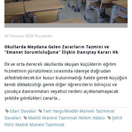
30 Temmuz 2026 Perşembe
Okullarda Meydana Gelen Zararların Tazmini ve
"Emanet Sorumluluğuna" İlişkin Danıştay Kararı Hk
İlk ve orta dereceli okullarda okuyan küçüklerin eğitim
hizmetinin yürütülmesi sırasında idareye doğrudan
atfedilebilecek bir kusur bulunmadığı halde gerek küçüğün
kendi dikkatsizliği gerek diğer öğrencilerin bilinçsiz ve
çocukça davranmaları veyahut nedeni açıklanamayacak
şekilde gördükleri zararla...
İdari Davalar
Tam Yargı/Maddi-Manevi Tazminat
Davaları
Maddi Manevi Tazminat Hekim Hatası
Şehit
Polis Maddi Manevi Tazminat