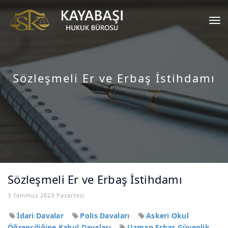
Tog
nav
Sözleşmeli Er ve Erbaş İstihdamı
Sözleşmeli Er ve Erbaş İstihdamı
3 Temmuz 2023 Pazartesi
İdari Davalar
Polis Davaları
Askeri Okul
Öğrenciliğine Kabul Davaları
Uzman Erbaş Güvenlik