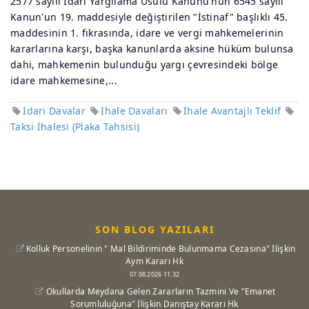
2577 sayılı İdari Yargılama Usulü Kanunu'nun 6545 sayılı
Kanun'un 19. maddesiyle değiştirilen "İstinaf" başlıklı 45.
maddesinin 1. fıkrasında, idare ve vergi mahkemelerinin
kararlarına karşı, başka kanunlarda aksine hüküm bulunsa
dahi, mahkemenin bulunduğu yargı çevresindeki bölge
idare mahkemesine,...
İdari Davalar
İhale Davaları
İhale Avantajlı Teklif
Taksi İhalesi (Plaka Tahsisi)
SON BLOG YAZILARI
Kolluk Personelinin " Mal Bildiriminde Bulunmama Cezasına" İlişkin
Aym Kararı Hk
07.08.2026 11:32
Okullarda Meydana Gelen Zararların Tazmini Ve "Emanet
Sorumluluğuna" İlişkin Danıştay Kararı Hk