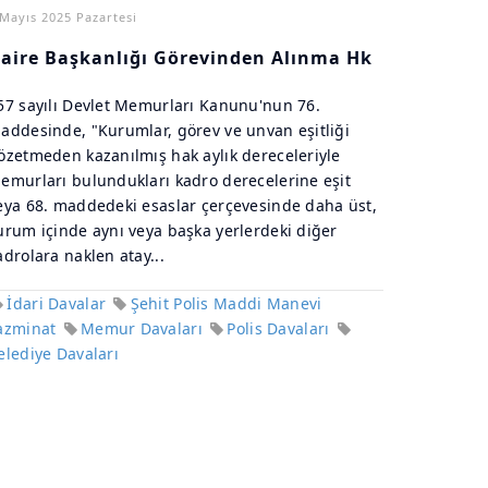
 Mayıs 2025 Pazartesi
aire Başkanlığı Görevinden Alınma Hk
57 sayılı Devlet Memurları Kanunu'nun 76.
addesinde, "Kurumlar, görev ve unvan eşitliği
özetmeden kazanılmış hak aylık dereceleriyle
emurları bulundukları kadro derecelerine eşit
eya 68. maddedeki esaslar çerçevesinde daha üst,
urum içinde aynı veya başka yerlerdeki diğer
adrolara naklen atay...
İdari Davalar
Şehit Polis Maddi Manevi
azminat
Memur Davaları
Polis Davaları
elediye Davaları