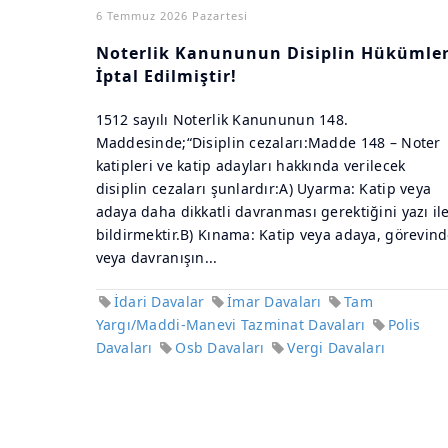
6 Temmuz 2026 Pazartesi
Noterlik Kanununun Disiplin Hükümler
İptal Edilmiştir!
1512 sayılı Noterlik Kanununun 148.
Maddesinde;“Disiplin cezaları:Madde 148 – Noter
katipleri ve katip adayları hakkında verilecek
disiplin cezaları şunlardır:A) Uyarma: Katip veya
adaya daha dikkatli davranması gerektiğini yazı il
bildirmektir.B) Kınama: Katip veya adaya, görevin
veya davranışın...
İdari Davalar
İmar Davaları
Tam
Yargı/Maddi-Manevi Tazminat Davaları
Polis
Davaları
Osb Davaları
Vergi Davaları