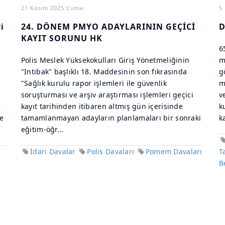
21 Kasım 2025 Cuma
5
i
24. DÖNEM PMYO ADAYLARININ GEÇİCİ
D
KAYIT SORUNU HK
6
Polis Meslek Yüksekokulları Giriş Yönetmeliğinin
m
"İntibak" başlıklı 18. Maddesinin son fıkrasında
g
"Sağlık kurulu rapor işlemleri ile güvenlik
m
soruşturması ve arşiv araştırması işlemleri geçici
v
e
kayıt tarihinden itibaren altmış gün içerisinde
k
de
tamamlanmayan adayların planlamaları bir sonraki
k
eğitim-öğr...
İdari Davalar
Polis Davaları
Pomem Davaları
T
B