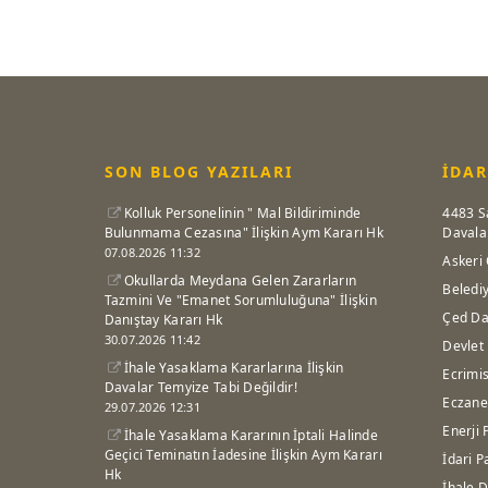
SON BLOG YAZILARI
İDAR
Kolluk Personelinin " Mal Bildiriminde
4483 S
Bulunmama Cezasına" İlişkin Aym Kararı Hk
Davala
07.08.2026 11:32
Askeri 
Okullarda Meydana Gelen Zararların
Beledi
Tazmini Ve "Emanet Sorumluluğuna" İlişkin
Çed Da
Danıştay Kararı Hk
30.07.2026 11:42
Devlet
İhale Yasaklama Kararlarına İlişkin
Ecrimis
Davalar Temyize Tabi Değildir!
Eczane
29.07.2026 12:31
Enerji 
İhale Yasaklama Kararının İptali Halinde
Geçici Teminatın İadesine İlişkin Aym Kararı
İdari P
Hk
İhale D