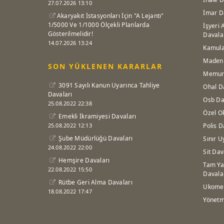
27.07.2026 13:10
İmar D
Akaryakıt İstasyonları İçin "A Lejantı"
1/5000 Ve 1/1000 Ölçekli Planlarda
İşyeri 
Gösterilmelidir!
Davala
14.07.2026 13:24
Kamula
Maden 
SON YÜKLENEN KARARLAR
Memur 
3091 Sayılı Kanun Uyarınca Tahliye
Ohal D
Davaları
Osb Da
25.08.2022 22:38
Özel O
Emekli İkramiyesi Davaları
25.08.2022 12:13
Polis D
Şube Müdürlüğü Davaları
Sınır U
24.08.2022 22:00
Sit Dav
Hemşire Davaları
Tam Ya
22.08.2022 15:50
Davala
Rütbe Geri Alma Davaları
Ukome 
18.08.2022 17:47
Yönetm