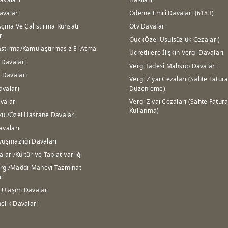
avaları
Ödeme Emri Davaları (6183)
Açma Ve Çalıştırma Ruhsatı
Ötv Davaları
rı
Öuc (Özel Usulsüzlük Cezaları)
ştırma/Kamulaştırmasız El Atma
Ücretlilere İlişkin Vergi Davaları
Davaları
Vergi İadesi Mahsup Davaları
Davaları
Vergi Ziyaı Cezaları (Sahte Fatur
avaları
Düzenleme)
vaları
Vergi Ziyaı Cezaları (Sahte Fatur
Kullanma)
kul/Özel Hastane Davaları
avaları
yuşmazlığı Davaları
aları/Kültür Ve Tabiat Varlığı
rgı/Maddi-Manevi Tazminat
rı
Ulaşım Davaları
elik Davaları