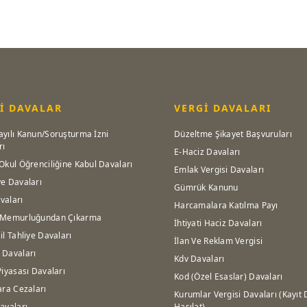
İ DAVALAR
VERGİ DAVALARI
ayılı Kanun/Soruşturma İzni
Düzeltme Şikayet Başvuruları
rı
E-Haciz Davaları
Okul Öğrenciliğine Kabul Davaları
Emlak Vergisi Davaları
ye Davaları
Gümrük Kanunu
vaları
Harcamalara Katılma Payı
 Memurluğundan Çıkarma
İhtiyati Haciz Davaları
il Tahliye Davaları
İlan Ve Reklam Vergisi
 Davaları
Kdv Davaları
Piyasası Davaları
Kod (Özel Esaslar) Davaları
ara Cezaları
Kurumlar Vergisi Davaları (Kayıt 
avaları
Hasılat)