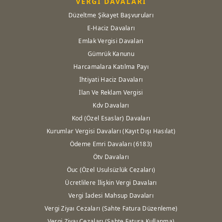
VERGİ DAVALARI
Düzeltme Şikayet Başvuruları
E-Haciz Davaları
Emlak Vergisi Davaları
Gümrük Kanunu
Harcamalara Katılma Payı
İhtiyati Haciz Davaları
İlan Ve Reklam Vergisi
Kdv Davaları
Kod (Özel Esaslar) Davaları
Kurumlar Vergisi Davaları (Kayıt Dışı Hasılat)
Ödeme Emri Davaları (6183)
Ötv Davaları
Öuc (Özel Usulsüzlük Cezaları)
Ücretlilere İlişkin Vergi Davaları
Vergi İadesi Mahsup Davaları
Vergi Ziyaı Cezaları (Sahte Fatura Düzenleme)
Vergi Ziyaı Cezaları (Sahte Fatura Kullanma)