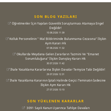
SON BLOG YAZILARI
Öğretmenler İçin Yapılan Güvenlik Soruşturması Atamaya Engel
Değildir!
10.08.2026 11:39
Kolluk Personelinin " Mal Bildiriminde Bulunmama Cezasına" İlişkin
Aym Kararı Hk
07.08.2026 11:32
Okullarda Meydana Gelen Zararların Tazmini Ve "Emanet
Sorumluluğuna" İlişkin Danıştay Kararı Hk
30.07.2026 11:42
İhale Yasaklama Kararlarına İlişkin Davalar Temyize Tabi Değildir!
29.07.2026 12:31
İhale Yasaklama Kararının İptali Halinde Geçici Teminatın İadesine
İlişkin Aym Kararı Hk
27.07.2026 13:10
SON YÜKLENEN KARARLAR
3091 Sayılı Kanun Uyarınca Tahliye Davaları