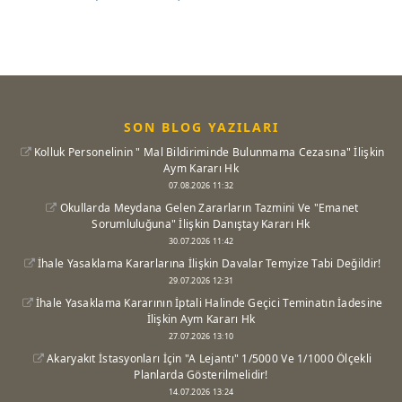
SON BLOG YAZILARI
Kolluk Personelinin " Mal Bildiriminde Bulunmama Cezasına" İlişkin
Aym Kararı Hk
07.08.2026 11:32
Okullarda Meydana Gelen Zararların Tazmini Ve "Emanet
Sorumluluğuna" İlişkin Danıştay Kararı Hk
30.07.2026 11:42
İhale Yasaklama Kararlarına İlişkin Davalar Temyize Tabi Değildir!
29.07.2026 12:31
İhale Yasaklama Kararının İptali Halinde Geçici Teminatın İadesine
İlişkin Aym Kararı Hk
27.07.2026 13:10
Akaryakıt İstasyonları İçin "A Lejantı" 1/5000 Ve 1/1000 Ölçekli
Planlarda Gösterilmelidir!
14.07.2026 13:24