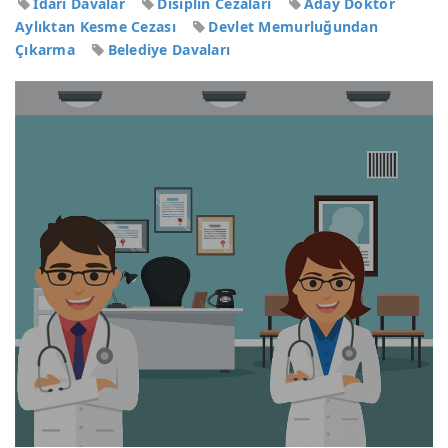
İdari Davalar
Disiplin Cezaları
Aday Doktor
Aylıktan Kesme Cezası
Devlet Memurluğundan
Çıkarma
Belediye Davaları