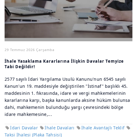
29 Temmuz 2026 Çarşamba
İhale Yasaklama Kararlarına İlişkin Davalar Temyize
Tabi Değildir!
2577 sayılı İdari Yargılama Usulü Kanunu'nun 6545 sayılı
Kanun'un 19. maddesiyle değiştirilen "İstinaf" başlıklı 45.
maddesinin 1. fıkrasında, idare ve vergi mahkemelerinin
kararlarına karşı, başka kanunlarda aksine hüküm bulunsa
dahi, mahkemenin bulunduğu yargı çevresindeki bölge
idare mahkemesine,...
İdari Davalar
İhale Davaları
İhale Avantajlı Teklif
Taksi İhalesi (Plaka Tahsisi)