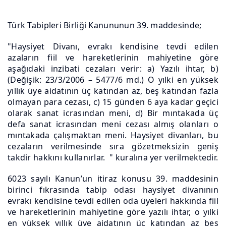
Türk Tabipleri Birliği Kanununun 39. maddesinde;
"Haysiyet Divanı, evrakı kendisine tevdi edilen
azaların fiil ve hareketlerinin mahiyetine göre
aşağıdaki inzibati cezaları verir: a) Yazılı ihtar, b)
(Değişik: 23/3/2006 – 5477/6 md.) O yılki en yüksek
yıllık üye aidatının üç katından az, beş katından fazla
olmayan para cezası, c) 15 günden 6 aya kadar geçici
olarak sanat icrasından meni, d) Bir mıntakada üç
defa sanat icrasından meni cezası almış olanları o
mıntakada çalışmaktan meni. Haysiyet divanları, bu
cezaların verilmesinde sıra gözetmeksizin geniş
takdir hakkını kullanırlar. " kuralına yer verilmektedir.
6023 sayılı Kanun’un itiraz konusu 39. maddesinin
birinci fıkrasında tabip odası haysiyet divanının
evrakı kendisine tevdi edilen oda üyeleri hakkında fiil
ve hareketlerinin mahiyetine göre yazılı ihtar, o yılki
en yüksek yıllık üye aidatının üç katından az beş