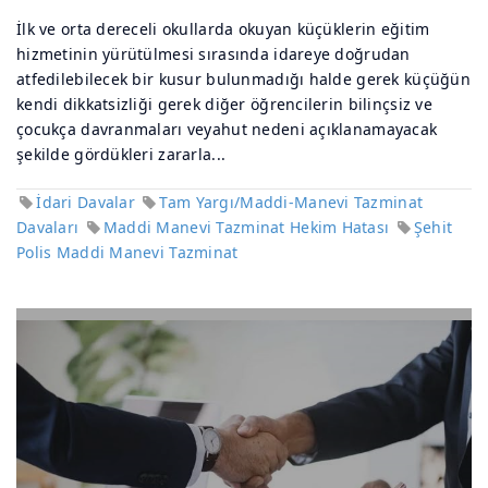
İlk ve orta dereceli okullarda okuyan küçüklerin eğitim
hizmetinin yürütülmesi sırasında idareye doğrudan
atfedilebilecek bir kusur bulunmadığı halde gerek küçüğün
kendi dikkatsizliği gerek diğer öğrencilerin bilinçsiz ve
çocukça davranmaları veyahut nedeni açıklanamayacak
şekilde gördükleri zararla...
İdari Davalar
Tam Yargı/Maddi-Manevi Tazminat
Davaları
Maddi Manevi Tazminat Hekim Hatası
Şehit
Polis Maddi Manevi Tazminat