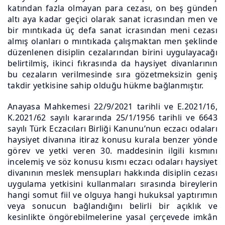
katından fazla olmayan para cezası, on beş günden
altı aya kadar geçici olarak sanat icrasından men ve
bir mıntıkada üç defa sanat icrasından meni cezası
almış olanları o mıntıkada çalışmaktan men şeklinde
düzenlenen disiplin cezalarından birini uygulayacağı
belirtilmiş, ikinci fıkrasında da haysiyet divanlarının
bu cezaların verilmesinde sıra gözetmeksizin geniş
takdir yetkisine sahip olduğu hükme bağlanmıştır.
Anayasa Mahkemesi 22/9/2021 tarihli ve E.2021/16,
K.2021/62 sayılı kararında 25/1/1956 tarihli ve 6643
sayılı Türk Eczacıları Birliği Kanunu’nun eczacı odaları
haysiyet divanına itiraz konusu kurala benzer yönde
görev ve yetki veren 30. maddesinin ilgili kısmını
incelemiş ve söz konusu kısmı eczacı odaları haysiyet
divanının meslek mensupları hakkında disiplin cezası
uygulama yetkisini kullanmaları sırasında bireylerin
hangi somut fiil ve olguya hangi hukuksal yaptırımın
veya sonucun bağlandığını belirli bir açıklık ve
kesinlikte öngörebilmelerine yasal çerçevede imkân