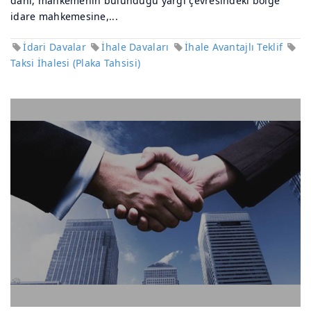
dahi, mahkemenin bulunduğu yargı çevresindeki bölge
idare mahkemesine,...
İdari Davalar
İhale Davaları
İhale Avantajlı Teklif
Taksi İhalesi (Plaka Tahsisi)