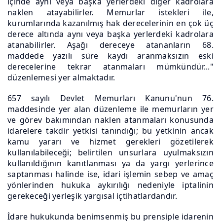
içinde aynı veya başka yerlerdeki diğer kadrolara
naklen atayabilirler. Memurlar istekleri ile,
kurumlarında kazanılmış hak derecelerinin en çok üç
derece altında aynı veya başka yerlerdeki kadrolara
atanabilirler. Aşağı dereceye atananların 68.
maddede yazılı süre kaydı aranmaksızın eski
derecelerine tekrar atanmaları mümkündür..."
düzenlemesi yer almaktadır.
657 sayılı Devlet Memurları Kanunu'nun 76.
maddesinde yer alan düzenleme ile memurların yer
ve görev bakımından naklen atanmaları konusunda
idarelere takdir yetkisi tanındığı; bu yetkinin ancak
kamu yararı ve hizmet gerekleri gözetilerek
kullanılabileceği; belirtilen unsurlara uyulmaksızın
kullanıldığının kanıtlanması ya da yargı yerlerince
saptanması halinde ise, idari işlemin sebep ve amaç
yönlerinden hukuka aykırılığı nedeniyle iptalinin
gerekeceği yerleşik yargısal içtihatlardandır.
İdare hukukunda benimsenmiş bu prensiple idarenin