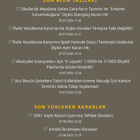
SON BLOG YAZILARI
Okullarda Meydana Gelen Zararların Tazmini Ve "Emanet
Sorumluluğuna" İlişkin Danıştay Kararı Hk
30.07.2026 11:42
İhale Yasaklama Kararlarına İlişkin Davalar Temyize Tabi Değildir!
29.07.2026 12:31
İhale Yasaklama Kararının İptali Halinde Geçici Teminatın İadesine
İlişkin Aym Kararı Hk
27.07.2026 13:10
Akaryakıt İstasyonları İçin "A Lejantı" 1/5000 Ve 1/1000 Ölçekli
Planlarda Gösterilmelidir!
14.07.2026 13:24
Asıl Borçlu Şirketten Tahsil Edilebilen Amme Alacağı İçin Kanuni
Temsilci Adına Takip Yapılamaz!
14.07.2026 10:52
SON YÜKLENEN KARARLAR
3091 Sayılı Kanun Uyarınca Tahliye Davaları
25.08.2022 22:38
Emekli İkramiyesi Davaları
25.08.2022 12:13