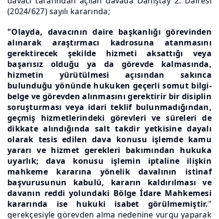
davacı tarafından açılan davada Danıştay 2. Dairesi
(2024/627) sayılı kararında;
"Olayda, davacının daire başkanlığı görevinden
alınarak araştırmacı kadrosuna atanmasını
gerektirecek şekilde hizmeti aksattığı veya
başarısız olduğu ya da görevde kalmasında,
hizmetin yürütülmesi açısından sakınca
bulunduğu yönünde hukuken geçerli somut bilgi-
belge ve görevden alınmasını gerektirir bir disiplin
soruşturması veya idari teklif bulunmadığından,
geçmiş hizmetlerindeki görevleri ve süreleri de
dikkate alındığında salt takdir yetkisine dayalı
olarak tesis edilen dava konusu işlemde kamu
yararı ve hizmet gerekleri bakımından hukuka
uyarlık; dava konusu işlemin iptaline ilişkin
mahkeme kararına yönelik davalının istinaf
başvurusunun kabulü, kararın kaldırılması ve
davanın reddi yolundaki Bölge İdare Mahkemesi
kararında ise hukuki isabet görülmemiştir.
"
gerekçesiyle görevden alma nedenine vurgu yaparak