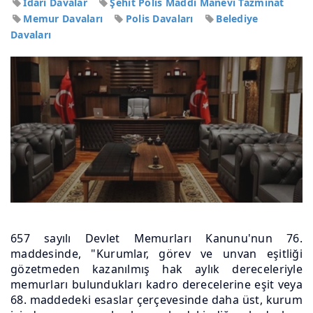
İdari Davalar
Şehit Polis Maddi Manevi Tazminat
Memur Davaları
Polis Davaları
Belediye
Davaları
657 sayılı Devlet Memurları Kanunu'nun 76.
maddesinde, "Kurumlar, görev ve unvan eşitliği
gözetmeden kazanılmış hak aylık dereceleriyle
memurları bulundukları kadro derecelerine eşit veya
68. maddedeki esaslar çerçevesinde daha üst, kurum