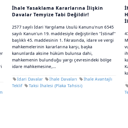
İhale Yasaklama Kararlarına İlişkin
İ
Davalar Temyize Tabi Değildir!
H
İ
2577 sayılı İdari Yargılama Usulü Kanunu'nun 6545
sayılı Kanun'un 19. maddesiyle değiştirilen "İstinaf"
4
başlıklı 45. maddesinin 1. fıkrasında, idare ve vergi
M
mahkemelerinin kararlarına karşı, başka
v
er
kanunlarda aksine hüküm bulunsa dahi,
i
mahkemenin bulunduğu yargı çevresindeki bölge
k
i
idare mahkemesine,...
K
k
İdari Davalar
İhale Davaları
İhale Avantajlı
Teklif
Taksi İhalesi (Plaka Tahsisi)
im
T