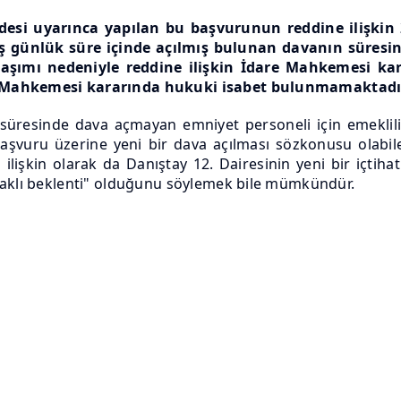
desi uyarınca yapılan bu başvurunun reddine ilişkin 21
günlük süre içinde açılmış bulunan davanın süresind
aşımı nedeniyle reddine ilişkin İdare Mahkemesi ka
e Mahkemesi kararında hukuki isabet bulunmamaktadı
p süresinde dava açmayan emniyet personeli için emeklilik
şvuru üzerine yeni bir dava açılması sözkonusu olabil
sa ilişkin olarak da Danıştay 12. Dairesinin yeni bir içti
haklı beklenti" olduğunu söylemek bile mümkündür.