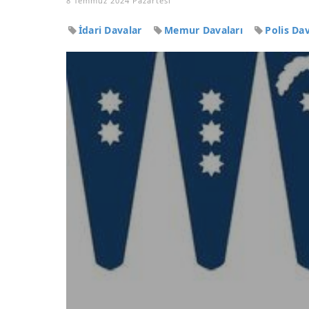
8 Temmuz 2024 Pazartesi
İdari Davalar
Memur Davaları
Polis Da