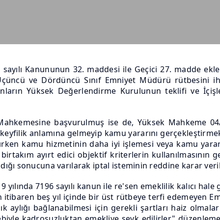
 sayılı Kanununun 32. maddesi ile Geçici 27. madde ekle
i, Üçüncü ve Dördüncü Sınıf Emniyet Müdürü rütbesini ihr
lanların Yüksek Değerlendirme Kurulunun teklifi ve İçiş
Mahkemesine başvurulmuş ise de, Yüksek Mahkeme 04/05/
, keyfilik anlamına gelmeyip kamu yararını gerçekleştirme
lanırken kamu hizmetinin daha iyi işlemesi veya kamu yarar
rtakım ayırt edici objektif kriterlerin kullanılmasının g
ğı sonucuna varılarak iptal isteminin reddine karar veril
ılında 7196 sayılı kanun ile re'sen emeklilik kalıcı hale ge
en itibaren beş yıl içinde bir üst rütbeye terfi edemeyen 
ılık aylığı bağlanabilmesi için gerekli şartları haiz olma
bebiyle kadrosuzluktan emekliye sevk edilirler." düzenleme