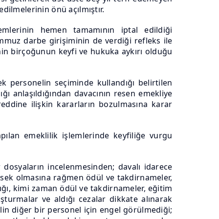
dilmelerinin önü açılmıştır.
emlerinin hemen tamamının iptal edildiği
mmuz darbe girişiminin de verdiği refleks ile
inin birçoğunun keyfi ve hukuka aykırı olduğu
k personelin seçiminde kullandığı belirtilen
dığı anlaşıldığından davacının resen emekliye
eddine ilişkin kararların bozulmasına karar
ılan emeklilik işlemlerinde keyfiliğe vurgu
r dosyaların incelenmesinden; davalı idarece
üksek olmasına rağmen ödül ve takdirnameler,
ığı, kimi zaman ödül ve takdirnameler, eğitim
şturmalar ve aldığı cezalar dikkate alınarak
in diğer bir personel için engel görülmediği;