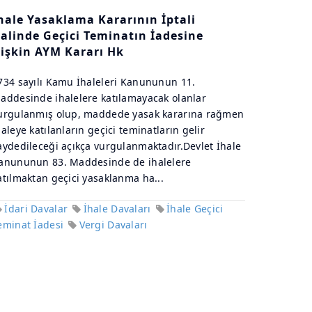
hale Yasaklama Kararının İptali
alinde Geçici Teminatın İadesine
lişkin AYM Kararı Hk
734 sayılı Kamu İhaleleri Kanununun 11.
addesinde ihalelere katılamayacak olanlar
urgulanmış olup, maddede yasak kararına rağmen
haleye katılanların geçici teminatların gelir
aydedileceği açıkça vurgulanmaktadır.Devlet İhale
anununun 83. Maddesinde de ihalelere
atılmaktan geçici yasaklanma ha...
İdari Davalar
İhale Davaları
İhale Geçici
eminat İadesi
Vergi Davaları