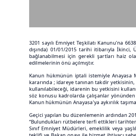
3201 sayılı Emniyet Teşkilatı Kanunu'na 6638
dışında) 01/01/2015 tarihi itibarıyla İkinc
bağlanabilmesi için gerekli şartları haiz o
edilmelerinin önü açılmıştır.
Kanun hükmünün iptali istemiyle Anayasa 
kararında ; idareye tanınan takdir yetkisinin
kullanılabileceği, idarenin bu yetkisini kul
söz konusu kadrolarda çalışanlar yönünden bi
Kanun hükmünün Anayasa'ya aykırılık taşımadı
Geçici yapılan bu düzenlemenin ardından 2019 y
“Bulundukları rütbelere terfi ettikleri tariht
Sınıf Emniyet Müdürleri, emeklilik veya yaşl
teklifi ve Bakan onayı ile hizmet ihtiyacı se