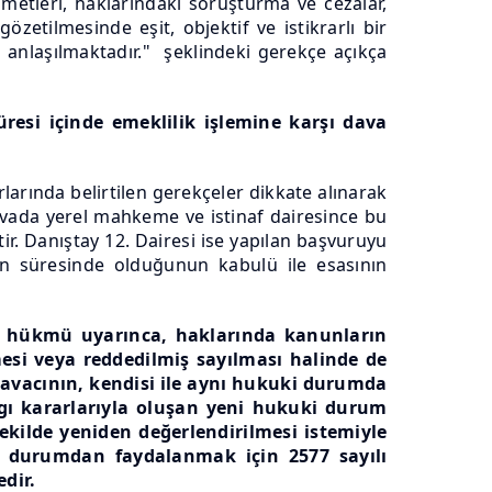
zmetleri, haklarındaki soruşturma ve cezalar,
özetilmesinde eşit, objektif ve istikrarlı bir
 anlaşılmaktadır." şeklindeki gerekçe açıkça
resi içinde emeklilik işlemine karşı dava
arında belirtilen gerekçeler dikkate alınarak
vada yerel mahkeme ve istinaf dairesince bu
ir. Danıştay 12. Dairesi ise yapılan başvuruyu
n süresinde olduğunun kabulü ile esasının
esi hükmü uyarınca, haklarında kanunların
esi veya reddedilmiş sayılması halinde de
avacının, kendisi ile aynı hukuki durumda
rgı kararlarıyla oluşan yeni hukuki durum
şekilde yeniden değerlendirilmesi istemiyle
i durumdan faydalanmak için 2577 sayılı
edir.