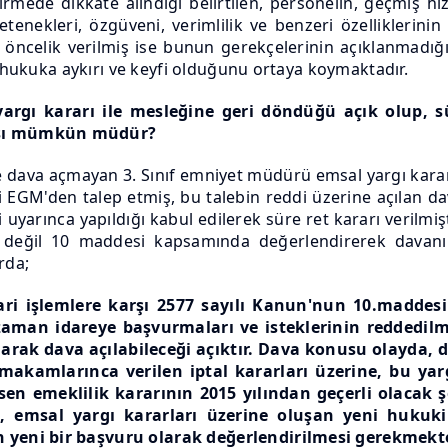
dirmede dikkate alındığı belirtilen, personelin, geçmiş hi
tenekleri, özgüveni, verimlilik ve benzeri özelliklerinin g
ncelik verilmiş ise bunun gerekçelerinin açıklanmadığı
n hukuka aykırı ve keyfi olduğunu ortaya koymaktadır.
rgı kararı ile mesleğine geri döndüğü açık olup, sü
ası mümkün müdür?
de dava açmayan 3. Sınıf emniyet müdürü emsal yargı kararl
EGM'den talep etmiş, bu talebin reddi üzerine açılan da
arınca yapıldığı kabul edilerek süre ret kararı verilmişt
 değil 10 maddesi kapsamında değerlendirerek davanı
rda;
 idari işlemlere karşı 2577 sayılı Kanun'nun 10.madd
zaman idareye başvurmaları ve isteklerinin reddedilm
rak dava açılabileceği açıktır. Dava konusu olayda, d
 makamlarınca verilen iptal kararları üzerine, bu ya
sen emeklilik kararının 2015 yılından geçerli olacak 
n, emsal yargı kararları üzerine oluşan yeni hukuk
yeni bir başvuru olarak değerlendirilmesi gerekmekt