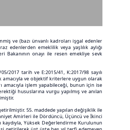
nmiş ve (bazı ünvanlı kadroları işgal edenler
az edenlerden emeklilik veya yaşlılık aylığı
leri Bakanının onayı ile resen emekliye sevk
2017 tarih ve E:2015/41, K:2017/98 sayılı
k amacıyla ve objektif kriterlere uygun olarak
ı amacıyla işlem yapabileceği, bunun için ise
erektiği hususlarına vurgu yapılmış ve anılan
miştir.
tirilmiştir. 55. maddede yapılan değişiklik ile
Emniyet Amirleri ile Dördüncü, Üçüncü ve İkinci
ları kaydıyla, Yüksek Değerlendirme Kurulunun
si getirilerek üst üste beş yıl terfi edemeyen