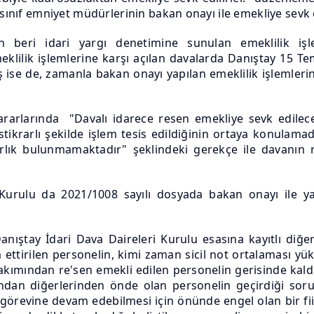
 sınıf emniyet müdürlerinin bakan onayı ile emekliye sevk e
n beri idari yargı denetimine sunulan emeklilik işl
eklilik işlemlerine karşı açılan davalarda Danıştay 15 Te
ş ise de, zamanla bakan onayı yapılan emeklilik işlemler
kararlarında "Davalı idarece resen emekliye sevk edilece
istikrarlı şekilde işlem tesis edildiğinin ortaya konulama
rlık bulunmamaktadır" şeklindeki gerekçe ile davanın r
urulu da 2021/1008 sayılı dosyada bakan onayı ile yap
anıştay İdari Dava Daireleri Kurulu esasına kayıtlı diğe
ettirilen personelin, kimi zaman sicil not ortalaması y
bakımından re'sen emekli edilen personelin gerisinde kald
ndan diğerlerinden önde olan personelin geçirdiği soru
 görevine devam edebilmesi için önünde engel olan bir fiil