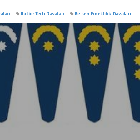
vaları
Rütbe Terfi Davaları
Re'sen Emeklilik Davaları