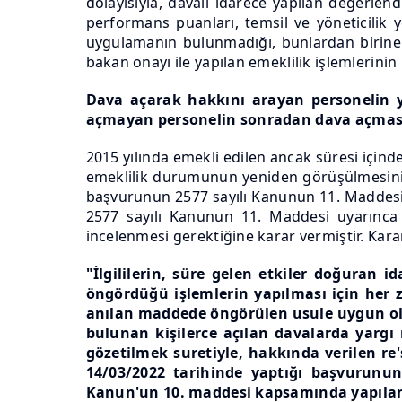
dolayısıyla, davalı idarece yapılan değerlen
performans puanları, temsil ve yöneticilik ye
uygulamanın bulunmadığı, bunlardan birine ö
bakan onayı ile yapılan emeklilik işlemlerini
Dava açarak hakkını arayan personelin ya
açmayan personelin sonradan dava açm
2015 yılında emekli edilen ancak süresi için
emeklilik durumunun yeniden görüşülmesini 
başvurunun 2577 sayılı Kanunun 11. Maddesi uy
2577 sayılı Kanunun 11. Maddesi uyarınca
incelenmesi gerektiğine karar vermiştir. Kara
"İlgililerin, süre gelen etkiler doğuran
öngördüğü işlemlerin yapılması için her 
anılan maddede öngörülen usule uygun ola
bulunan kişilerce açılan davalarda yargı
gözetilmek suretiyle, hakkında verilen re'
14/03/2022 tarihinde yaptığı başvurunu
Kanun'un 10. maddesi kapsamında yapılan 