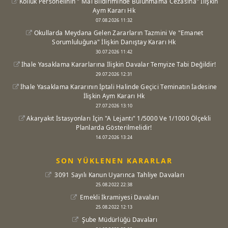
Kolluk Personelinin " Mal Bildiriminde Bulunmama Cezasına" İlişkin
Aym Kararı Hk
07.08.2026 11:32
Okullarda Meydana Gelen Zararların Tazmini Ve "Emanet
Sorumluluğuna" İlişkin Danıştay Kararı Hk
30.07.2026 11:42
İhale Yasaklama Kararlarına İlişkin Davalar Temyize Tabi Değildir!
29.07.2026 12:31
İhale Yasaklama Kararının İptali Halinde Geçici Teminatın İadesine
İlişkin Aym Kararı Hk
27.07.2026 13:10
Akaryakıt İstasyonları İçin "A Lejantı" 1/5000 Ve 1/1000 Ölçekli
Planlarda Gösterilmelidir!
14.07.2026 13:24
SON YÜKLENEN KARARLAR
3091 Sayılı Kanun Uyarınca Tahliye Davaları
25.08.2022 22:38
Emekli İkramiyesi Davaları
25.08.2022 12:13
Şube Müdürlüğü Davaları