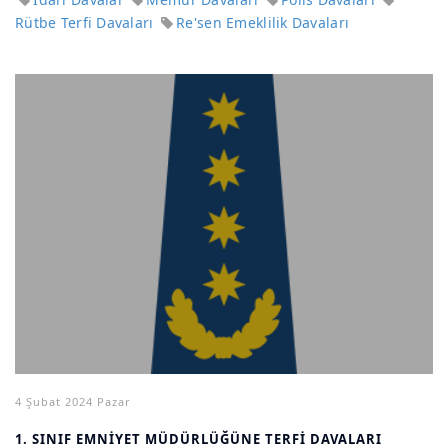
Rütbe Terfi Davaları
Re'sen Emeklilik Davaları
4 Şubat 2024 Pazar
1. SINIF EMNİYET MÜDÜRLÜĞÜNE TERFİ DAVALARI