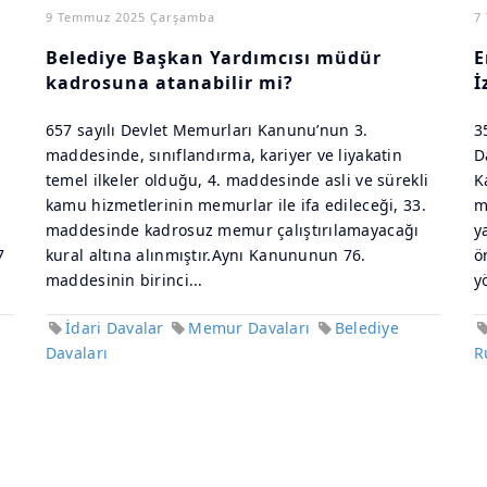
9 Temmuz 2025 Çarşamba
7
Belediye Başkan Yardımcısı müdür
E
kadrosuna atanabilir mi?
İ
657 sayılı Devlet Memurları Kanunu’nun 3.
3
maddesinde, sınıflandırma, kariyer ve liyakatin
D
temel ilkeler olduğu, 4. maddesinde asli ve sürekli
K
kamu hizmetlerinin memurlar ile ifa edileceği, 33.
m
maddesinde kadrosuz memur çalıştırılamayacağı
y
7
kural altına alınmıştır.Aynı Kanununun 76.
ö
maddesinin birinci...
y
İdari Davalar
Memur Davaları
Belediye
Davaları
R