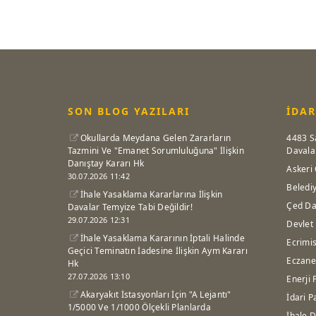
SON BLOG YAZILARI
İDAR
Okullarda Meydana Gelen Zararların
4483 S
Tazmini Ve "Emanet Sorumluluğuna" İlişkin
Davala
Danıştay Kararı Hk
Askeri 
30.07.2026 11:42
Beledi
İhale Yasaklama Kararlarına İlişkin
Çed Da
Davalar Temyize Tabi Değildir!
29.07.2026 12:31
Devlet
İhale Yasaklama Kararının İptali Halinde
Ecrimis
Geçici Teminatın İadesine İlişkin Aym Kararı
Eczane
Hk
27.07.2026 13:10
Enerji 
Akaryakıt İstasyonları İçin "A Lejantı"
İdari P
1/5000 Ve 1/1000 Ölçekli Planlarda
İhale D