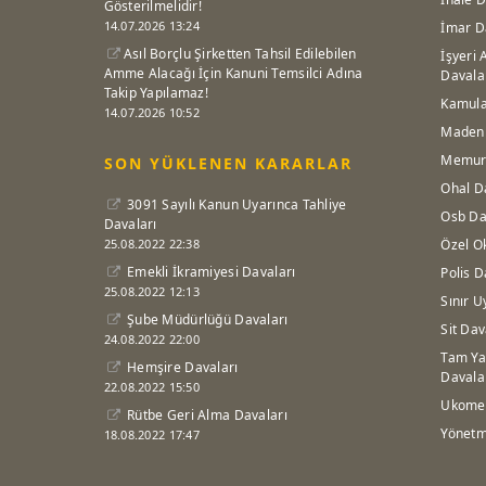
Gösterilmelidir!
14.07.2026 13:24
İmar D
Asıl Borçlu Şirketten Tahsil Edilebilen
İşyeri 
Amme Alacağı İçin Kanuni Temsilci Adına
Davala
Takip Yapılamaz!
Kamula
14.07.2026 10:52
Maden 
Memur 
SON YÜKLENEN KARARLAR
Ohal D
3091 Sayılı Kanun Uyarınca Tahliye
Osb Da
Davaları
25.08.2022 22:38
Özel O
Emekli İkramiyesi Davaları
Polis D
25.08.2022 12:13
Sınır U
Şube Müdürlüğü Davaları
Sit Dav
24.08.2022 22:00
Tam Ya
Hemşire Davaları
Davala
22.08.2022 15:50
Ukome 
Rütbe Geri Alma Davaları
Yönetm
18.08.2022 17:47