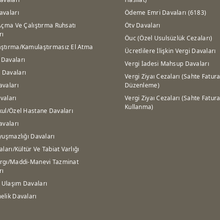
avaları
Ödeme Emri Davaları (6183)
Açma Ve Çalıştırma Ruhsatı
Ötv Davaları
rı
Öuc (Özel Usulsüzlük Cezaları)
ştırma/Kamulaştırmasız El Atma
Ücretlilere İlişkin Vergi Davaları
Davaları
Vergi İadesi Mahsup Davaları
Davaları
Vergi Ziyaı Cezaları (Sahte Fatur
avaları
Düzenleme)
vaları
Vergi Ziyaı Cezaları (Sahte Fatur
Kullanma)
kul/Özel Hastane Davaları
avaları
yuşmazlığı Davaları
aları/Kültür Ve Tabiat Varlığı
rgı/Maddi-Manevi Tazminat
rı
Ulaşım Davaları
elik Davaları