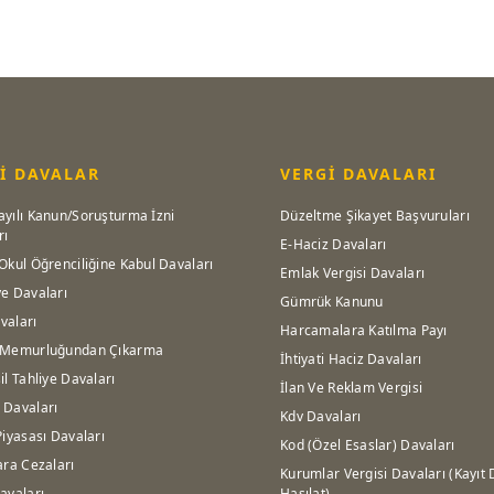
İ DAVALAR
VERGİ DAVALARI
ayılı Kanun/Soruşturma İzni
Düzeltme Şikayet Başvuruları
rı
E-Haciz Davaları
Okul Öğrenciliğine Kabul Davaları
Emlak Vergisi Davaları
ye Davaları
Gümrük Kanunu
vaları
Harcamalara Katılma Payı
 Memurluğundan Çıkarma
İhtiyati Haciz Davaları
il Tahliye Davaları
İlan Ve Reklam Vergisi
 Davaları
Kdv Davaları
Piyasası Davaları
Kod (Özel Esaslar) Davaları
ara Cezaları
Kurumlar Vergisi Davaları (Kayıt 
avaları
Hasılat)