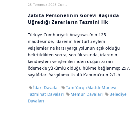
25 Temmuz 2025 Cuma
Zabıta Personelinin Görevi Başında
Uğradığı Zararların Tazmini Hk
Türkiye Cumhuriyeti Anayasası'nın 125.
maddesinde, idarenin her türlü eylem
veişlemlerine karsı yargı yolunun açık olduğu
belirtildikten sonra, son fıkrasında, idarenin
kendieylem ve işlemlerinden doğan zararı
ödemekle yükümlü olduğu hükme bağlanmış; 257
sayılıİdari Yargılama Usulü Kanunu'nun 2/1-b...
İdari Davalar
Tam Yargı/Maddi-Manevi
Tazminat Davaları
Memur Davaları
Belediye
Davaları