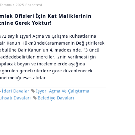
 Temmuz 2025 Pazartesi
mlak Ofisleri İçin Kat Maliklerinin
znine Gerek Yoktur!
572 sayılı İşyeri Açma ve Çalışma Ruhsatlarına
air Kanun HükmündeKararnamenin Değiştirilerek
abulüne Dair Kanun'un 4. maddesinde, "3 üncü
addedebelirtilen merciler, iznin verilmesi için
apılacak beyan ve incelemelerde aşağıda
ngörülen genelkriterlere göre düzenlenecek
önetmeliği esas alırlar....
İdari Davalar
İşyeri Açma Ve Çalıştırma
uhsatı Davaları
Belediye Davaları