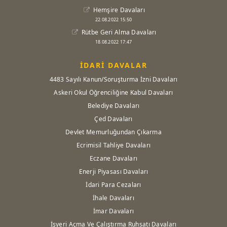
Hemşire Davaları
22.08.2022 15:50
Rütbe Geri Alma Davaları
18.08.2022 17:47
İDARİ DAVALAR
4483 Sayılı Kanun/Soruşturma İzni Davaları
Askeri Okul Öğrenciliğine Kabul Davaları
Belediye Davaları
Çed Davaları
Devlet Memurluğundan Çıkarma
Ecrimisil Tahliye Davaları
Eczane Davaları
Enerji Piyasası Davaları
İdari Para Cezaları
İhale Davaları
İmar Davaları
İşyeri Açma Ve Çalıştırma Ruhsatı Davaları