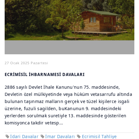
27 Ocak 2025 Pazartesi
ECRİMİSİL İHBARNAMESİ DAVALARI
2886 sayılı Devlet İhale Kanunu'nun 75. maddesinde,
Devletin özel mülkiyetinde veya hüküm vetasarrufu altında
bulunan taşınmaz malların gerçek ve tüzel kişilerce isgali
üzerine, fuzuli sagilden, buKanunun 9. maddesindeki
yerlerden sorulmak suretiyle 13. maddesinde gösterilen
komisyonca takdir vetesp...
İdari Davalar
İmar Davaları
Ecrimisil Tahliye