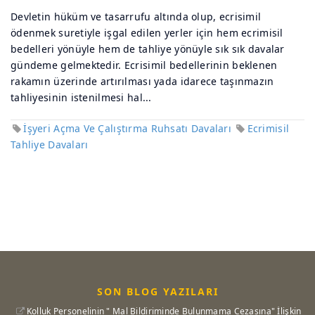
Devletin hüküm ve tasarrufu altında olup, ecrisimil
ödenmek suretiyle işgal edilen yerler için hem ecrimisil
bedelleri yönüyle hem de tahliye yönüyle sık sık davalar
gündeme gelmektedir. Ecrisimil bedellerinin beklenen
rakamın üzerinde artırılması yada idarece taşınmazın
tahliyesinin istenilmesi hal...
İşyeri Açma Ve Çalıştırma Ruhsatı Davaları
Ecrimisil
Tahliye Davaları
SON BLOG YAZILARI
Kolluk Personelinin " Mal Bildiriminde Bulunmama Cezasına" İlişkin