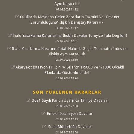
Aym Kararı Hk
07.08.2026 11:32
Okullarda Meydana Gelen Zararların Tazmini Ve "Emanet
Sorumluluğuna" İlişkin Danıştay Kararı Hk
30.07.2026 11:42
İhale Yasaklama Kararlarına İlişkin Davalar Temyize Tabi Değildir!
29.07.2026 12:31
İhale Yasaklama Kararının İptali Halinde Geçici Teminatın İadesine
İlişkin Aym Kararı Hk
27.07.2026 13:10
Akaryakıt İstasyonları İçin "A Lejantı" 1/5000 Ve 1/1000 Ölçekli
Planlarda Gösterilmelidir!
14.07.2026 13:24
SON YÜKLENEN KARARLAR
3091 Sayılı Kanun Uyarınca Tahliye Davaları
25.08.2022 22:38
Emekli İkramiyesi Davaları
25.08.2022 12:13
Şube Müdürlüğü Davaları
24.08.2022 22:00