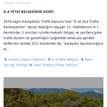
2 Nisan 2023 Pazar
D-4 YETKİ BELGESİNİN DEVRİ
2918 sayılı Karayolları Trafik Kanunu'nun "İl ve İlçe Trafik
Komisyonları" kenar başlığını taşıyan 12. maddesinin b-1.
bendinde; il sınırları içinde mahalli ihtiyaç ve şartlara göre
trafik düzeni ve güvenliğini sağlamak amacıyla gerekli
tedbirleri almak, b/3. bendinde de, "karayolu taşımacılığına
ai...
Ukome Ulaşım Davaları
D 4 Yetki Belgesi
Taksi
Durağı Tahliye
Taksi İhalesi (Plaka Tahsisi)