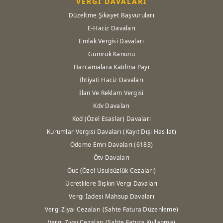
VERGİ DAVALARI
Düzeltme Şikayet Başvuruları
E-Haciz Davaları
Emlak Vergisi Davaları
Gümrük Kanunu
Harcamalara Katılma Payı
İhtiyati Haciz Davaları
İlan Ve Reklam Vergisi
Kdv Davaları
Kod (Özel Esaslar) Davaları
Kurumlar Vergisi Davaları (Kayıt Dışı Hasılat)
Ödeme Emri Davaları (6183)
Ötv Davaları
Öuc (Özel Usulsüzlük Cezaları)
Ücretlilere İlişkin Vergi Davaları
Vergi İadesi Mahsup Davaları
Vergi Ziyaı Cezaları (Sahte Fatura Düzenleme)
Vergi Ziyaı Cezaları (Sahte Fatura Kullanma)