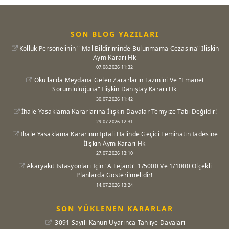
SON BLOG YAZILARI
Kolluk Personelinin " Mal Bildiriminde Bulunmama Cezasına" İlişkin
Aym Kararı Hk
07.08.2026 11:32
Okullarda Meydana Gelen Zararların Tazmini Ve "Emanet
Sorumluluğuna" İlişkin Danıştay Kararı Hk
30.07.2026 11:42
İhale Yasaklama Kararlarına İlişkin Davalar Temyize Tabi Değildir!
29.07.2026 12:31
İhale Yasaklama Kararının İptali Halinde Geçici Teminatın İadesine
İlişkin Aym Kararı Hk
27.07.2026 13:10
Akaryakıt İstasyonları İçin "A Lejantı" 1/5000 Ve 1/1000 Ölçekli
Planlarda Gösterilmelidir!
14.07.2026 13:24
SON YÜKLENEN KARARLAR
3091 Sayılı Kanun Uyarınca Tahliye Davaları