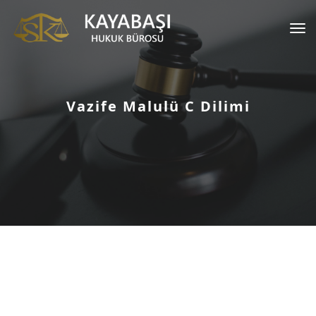
Tog
nav
Vazife Malulü C Dilimi