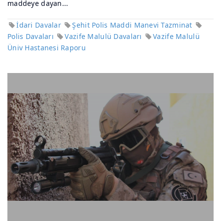
maddeye dayan...
İdari Davalar
Şehit Polis Maddi Manevi Tazminat
Polis Davaları
Vazife Malulü Davaları
Vazife Malulü
Üniv Hastanesi Raporu