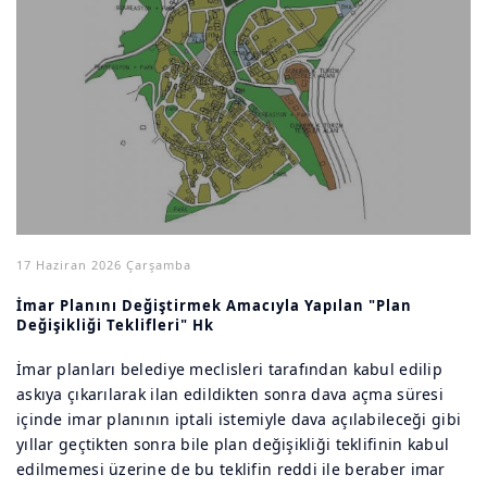
17 Haziran 2026 Çarşamba
İmar Planını Değiştirmek Amacıyla Yapılan "Plan
Değişikliği Teklifleri" Hk
İmar planları belediye meclisleri tarafından kabul edilip
askıya çıkarılarak ilan edildikten sonra dava açma süresi
içinde imar planının iptali istemiyle dava açılabileceği gibi
yıllar geçtikten sonra bile plan değişikliği teklifinin kabul
edilmemesi üzerine de bu teklifin reddi ile beraber imar