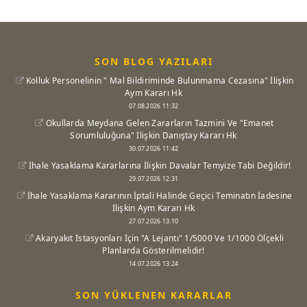
SON BLOG YAZILARI
Kolluk Personelinin " Mal Bildiriminde Bulunmama Cezasına" İlişkin
Aym Kararı Hk
07.08.2026 11:32
Okullarda Meydana Gelen Zararların Tazmini Ve "Emanet
Sorumluluğuna" İlişkin Danıştay Kararı Hk
30.07.2026 11:42
İhale Yasaklama Kararlarına İlişkin Davalar Temyize Tabi Değildir!
29.07.2026 12:31
İhale Yasaklama Kararının İptali Halinde Geçici Teminatın İadesine
İlişkin Aym Kararı Hk
27.07.2026 13:10
Akaryakıt İstasyonları İçin "A Lejantı" 1/5000 Ve 1/1000 Ölçekli
Planlarda Gösterilmelidir!
14.07.2026 13:24
SON YÜKLENEN KARARLAR