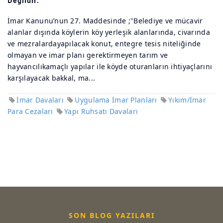
Değildir.
İmar Kanunu’nun 27. Maddesinde ;"Belediye ve mücavir
alanlar dışında köylerin köy yerleşik alanlarında, civarında
ve mezralardayapılacak konut, entegre tesis niteliğinde
olmayan ve imar planı gerektirmeyen tarım ve
hayvancılıkamaçlı yapılar ile köyde oturanların ihtiyaçlarını
karşılayacak bakkal, ma...
İmar Davaları
Uygulama İmar Planları
Yıkım/İmar
Para Cezaları
Yapı Ruhsatı Davaları
SON BLOG YAZILARI