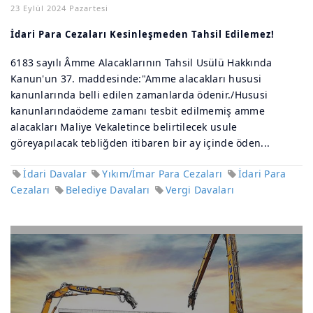
23 Eylül 2024 Pazartesi
İdari Para Cezaları Kesinleşmeden Tahsil Edilemez!
6183 sayılı Âmme Alacaklarının Tahsil Usülü Hakkında
Kanun'un 37. maddesinde:"Amme alacakları hususi
kanunlarında belli edilen zamanlarda ödenir./Hususi
kanunlarındaödeme zamanı tesbit edilmemiş amme
alacakları Maliye Vekaletince belirtilecek usule
göreyapılacak tebliğden itibaren bir ay içinde öden...
İdari Davalar
Yıkım/İmar Para Cezaları
İdari Para
Cezaları
Belediye Davaları
Vergi Davaları