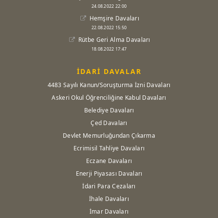
24.08.2022 22:00
Hemşire Davaları
22.08.2022 15:50
Rütbe Geri Alma Davaları
18.08.2022 17:47
İDARİ DAVALAR
4483 Sayılı Kanun/Soruşturma İzni Davaları
Askeri Okul Öğrenciliğine Kabul Davaları
Belediye Davaları
Çed Davaları
Devlet Memurluğundan Çıkarma
Ecrimisil Tahliye Davaları
Eczane Davaları
Enerji Piyasası Davaları
İdari Para Cezaları
İhale Davaları
İmar Davaları