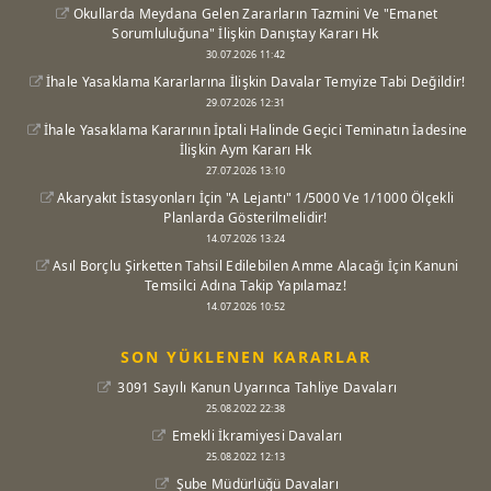
Okullarda Meydana Gelen Zararların Tazmini Ve "Emanet
Sorumluluğuna" İlişkin Danıştay Kararı Hk
30.07.2026 11:42
İhale Yasaklama Kararlarına İlişkin Davalar Temyize Tabi Değildir!
29.07.2026 12:31
İhale Yasaklama Kararının İptali Halinde Geçici Teminatın İadesine
İlişkin Aym Kararı Hk
27.07.2026 13:10
Akaryakıt İstasyonları İçin "A Lejantı" 1/5000 Ve 1/1000 Ölçekli
Planlarda Gösterilmelidir!
14.07.2026 13:24
Asıl Borçlu Şirketten Tahsil Edilebilen Amme Alacağı İçin Kanuni
Temsilci Adına Takip Yapılamaz!
14.07.2026 10:52
SON YÜKLENEN KARARLAR
3091 Sayılı Kanun Uyarınca Tahliye Davaları
25.08.2022 22:38
Emekli İkramiyesi Davaları
25.08.2022 12:13
Şube Müdürlüğü Davaları