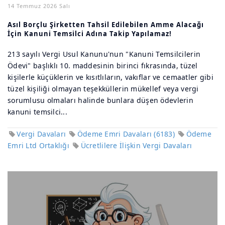
14 Temmuz 2026 Salı
Asıl Borçlu Şirketten Tahsil Edilebilen Amme Alacağı
İçin Kanuni Temsilci Adına Takip Yapılamaz!
213 sayılı Vergi Usul Kanunu'nun "Kanuni Temsilcilerin
Ödevi" başlıklı 10. maddesinin birinci fıkrasında, tüzel
kişilerle küçüklerin ve kısıtlıların, vakıflar ve cemaatler gibi
tüzel kişiliği olmayan teşekküllerin mükellef veya vergi
sorumlusu olmaları halinde bunlara düşen ödevlerin
kanuni temsilci...
Vergi Davaları
Ödeme Emri Davaları (6183)
Ödeme
Emri Ltd Ortaklığı
Ücretlilere İlişkin Vergi Davaları