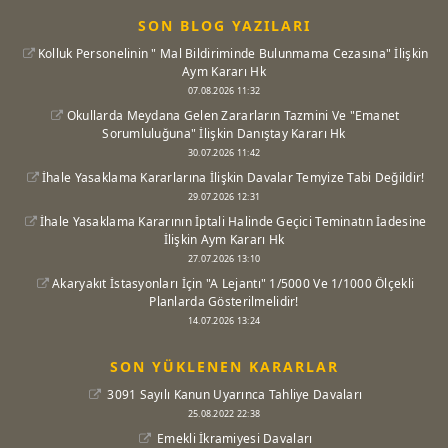
SON BLOG YAZILARI
Kolluk Personelinin " Mal Bildiriminde Bulunmama Cezasına" İlişkin
Aym Kararı Hk
07.08.2026 11:32
Okullarda Meydana Gelen Zararların Tazmini Ve "Emanet
Sorumluluğuna" İlişkin Danıştay Kararı Hk
30.07.2026 11:42
İhale Yasaklama Kararlarına İlişkin Davalar Temyize Tabi Değildir!
29.07.2026 12:31
İhale Yasaklama Kararının İptali Halinde Geçici Teminatın İadesine
İlişkin Aym Kararı Hk
27.07.2026 13:10
Akaryakıt İstasyonları İçin "A Lejantı" 1/5000 Ve 1/1000 Ölçekli
Planlarda Gösterilmelidir!
14.07.2026 13:24
SON YÜKLENEN KARARLAR
3091 Sayılı Kanun Uyarınca Tahliye Davaları
25.08.2022 22:38
Emekli İkramiyesi Davaları