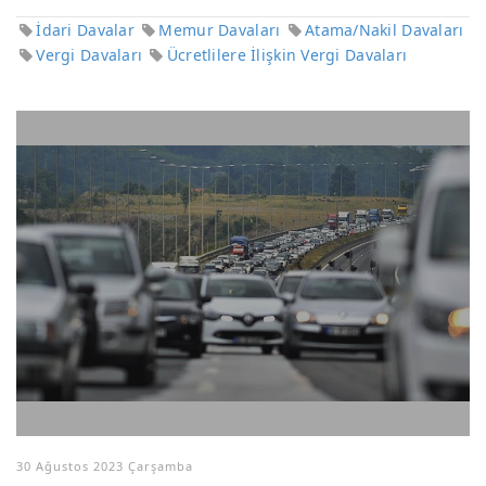
İdari Davalar
Memur Davaları
Atama/Nakil Davaları
Vergi Davaları
Ücretlilere İlişkin Vergi Davaları
30 Ağustos 2023 Çarşamba