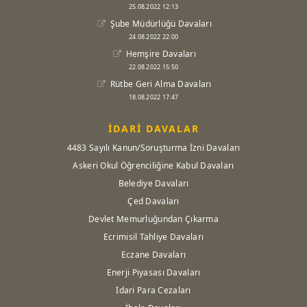
25.08.2022 12:13
Şube Müdürlüğü Davaları
24.08.2022 22:00
Hemşire Davaları
22.08.2022 15:50
Rütbe Geri Alma Davaları
18.08.2022 17:47
İDARİ DAVALAR
4483 Sayılı Kanun/Soruşturma İzni Davaları
Askeri Okul Öğrenciliğine Kabul Davaları
Belediye Davaları
Çed Davaları
Devlet Memurluğundan Çıkarma
Ecrimisil Tahliye Davaları
Eczane Davaları
Enerji Piyasası Davaları
İdari Para Cezaları