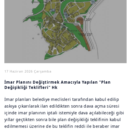
17 Haziran 2026 Çarşamba
İmar Planını Değiştirmek Amacıyla Yapılan "Plan
Değişikliği Teklifleri" Hk
İmar planları belediye meclisleri tarafından kabul edilip
askıya çıkarılarak ilan edildikten sonra dava açma süresi
içinde imar planının iptali istemiyle dava açılabileceği gibi
yıllar geçtikten sonra bile plan değişikliği teklifinin kabul
edilmemesi üzerine de bu teklifin reddi ile beraber imar