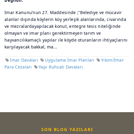
Değildir.
İmar Kanunu’nun 27. Maddesinde ;"Belediye ve mücavir
alanlar dışında köylerin köy yerleşik alanlarında, civarında
ve mezralardayapılacak konut, entegre tesis niteliğinde
olmayan ve imar planı gerektirmeyen tarım ve
hayvancılıkamaçlı yapılar ile köyde oturanların ihtiyaçlarını
karşılayacak bakkal, ma...
İmar Davaları
Uygulama İmar Planları
Yıkım/İmar
Para Cezaları
Yapı Ruhsatı Davaları
SON BLOG YAZILARI