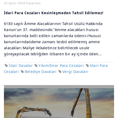
23 Eylül 2024 Pazartesi
İdari Para Cezaları Kesinleşmeden Tahsil Edilemez!
6183 sayılı Âmme Alacaklarının Tahsil Usülü Hakkında
Kanun'un 37. maddesinde:"Amme alacakları hususi
kanunlarında belli edilen zamanlarda ödenir./Hususi
kanunlarındaödeme zamanı tesbit edilmemiş amme
alacakları Maliye Vekaletince belirtilecek usule
göreyapılacak tebliğden itibaren bir ay içinde öden...
İdari Davalar
Yıkım/İmar Para Cezaları
İdari Para
Cezaları
Belediye Davaları
Vergi Davaları