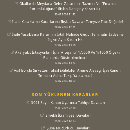
Okullarda Meydana Gelen Zararların Tazmini Ve "Emanet
Sorumluluğuna" İlişkin Danıştay Kararı Hk
30.07.2026 11:42
İhale Yasaklama Kararlarına İlişkin Davalar Temyize Tabi Değildir!
29.07.2026 12:31
İhale Yasaklama Kararının İptali Halinde Geçici Teminatın İadesine
İlişkin Aym Kararı Hk
27.07.2026 13:10
Akaryakıt İstasyonları İçin "A Lejantı" 1/5000 Ve 1/1000 Ölçekli
Planlarda Gösterilmelidir!
14.07.2026 13:24
Asıl Borçlu Şirketten Tahsil Edilebilen Amme Alacağı İçin Kanuni
Temsilci Adına Takip Yapılamaz!
14.07.2026 10:52
SON YÜKLENEN KARARLAR
3091 Sayılı Kanun Uyarınca Tahliye Davaları
25.08.2022 22:38
Emekli İkramiyesi Davaları
25.08.2022 12:13
Şube Müdürlüğü Davaları