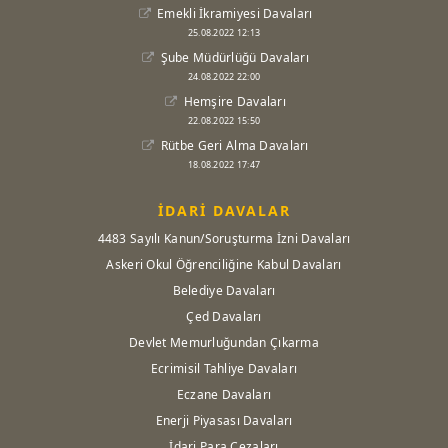
Emekli İkramiyesi Davaları
25.08.2022 12:13
Şube Müdürlüğü Davaları
24.08.2022 22:00
Hemşire Davaları
22.08.2022 15:50
Rütbe Geri Alma Davaları
18.08.2022 17:47
İDARİ DAVALAR
4483 Sayılı Kanun/Soruşturma İzni Davaları
Askeri Okul Öğrenciliğine Kabul Davaları
Belediye Davaları
Çed Davaları
Devlet Memurluğundan Çıkarma
Ecrimisil Tahliye Davaları
Eczane Davaları
Enerji Piyasası Davaları
İdari Para Cezaları