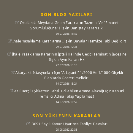
SON BLOG YAZILARI
Okullarda Meydana Gelen Zararların Tazmini Ve "Emanet
Sorumluluğuna" İlişkin Danıştay Kararı Hk
30.07.2026 11:42
İhale Yasaklama Kararlarına İlişkin Davalar Temyize Tabi Değildir!
29.07.2026 12:31
İhale Yasaklama Kararının İptali Halinde Geçici Teminatın İadesine
İlişkin Aym Kararı Hk
27.07.2026 13:10
Akaryakıt İstasyonları İçin "A Lejantı" 1/5000 Ve 1/1000 Ölçekli
Planlarda Gösterilmelidir!
14.07.2026 13:24
Asıl Borçlu Şirketten Tahsil Edilebilen Amme Alacağı İçin Kanuni
Temsilci Adına Takip Yapılamaz!
14.07.2026 10:52
SON YÜKLENEN KARARLAR
3091 Sayılı Kanun Uyarınca Tahliye Davaları
25.08.2022 22:38