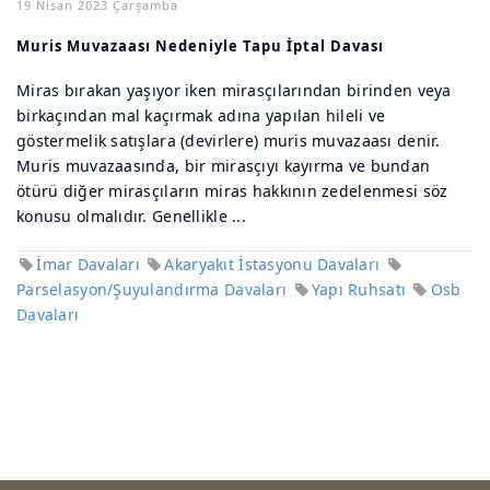
19 Nisan 2023 Çarşamba
Muris Muvazaası Nedeniyle Tapu İptal Davası
Miras bırakan yaşıyor iken mirasçılarından birinden veya
birkaçından mal kaçırmak adına yapılan hileli ve
göstermelik satışlara (devirlere) muris muvazaası denir.
Muris muvazaasında, bir mirasçıyı kayırma ve bundan
ötürü diğer mirasçıların miras hakkının zedelenmesi söz
konusu olmalıdır. Genellikle ...
İmar Davaları
Akaryakıt İstasyonu Davaları
Parselasyon/Şuyulandırma Davaları
Yapı Ruhsatı
Osb
Davaları